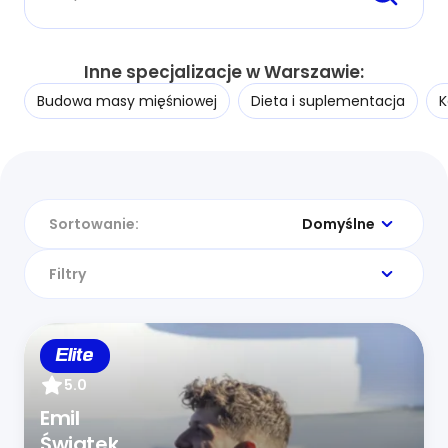
Inne specjalizacje w Warszawie:
Budowa masy mięśniowej
Dieta i suplementacja
K
Sortowanie:
Domyślne
Filtry
Elite
5.0
Emil
Świątek