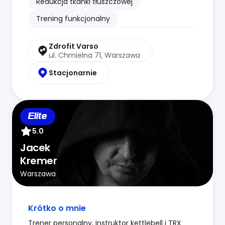
Redukcja tkanki tłuszczowej
Trening funkcjonalny
Zdrofit Varso
ul. Chmielna 71, Warszawa
Stacjonarnie
Elite
5.0
Jacek
Kremer
Warszawa
Krótko o mnie
Trener personalny, instruktor kettlebell i TRX