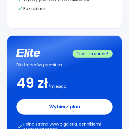
Bez reklam
Elite
14 dni za darmo!
Dla trenerów premium
49 zł
/miesiąc
Wybierz plan
Pełna strona www z galerią, cennikiemi