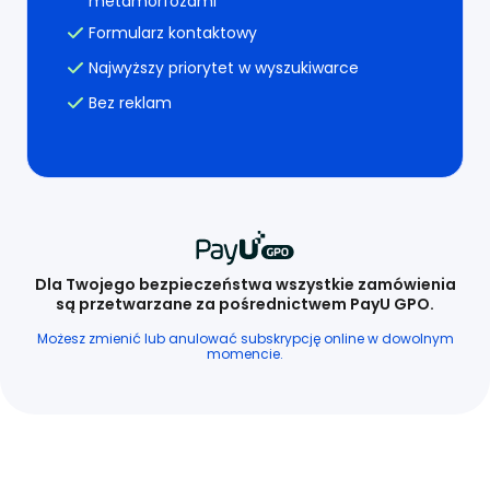
metamorfozami
Formularz kontaktowy
Najwyższy priorytet w wyszukiwarce
Bez reklam
Dla Twojego bezpieczeństwa wszystkie zamówienia
są przetwarzane za pośrednictwem PayU GPO.
Możesz zmienić lub anulować subskrypcję online w dowolnym
momencie.