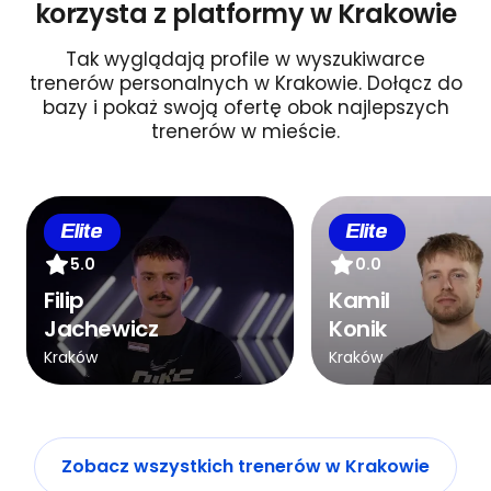
korzysta z platformy w Krakowie
Tak wyglądają profile w wyszukiwarce
trenerów personalnych w Krakowie. Dołącz do
bazy i pokaż swoją ofertę obok najlepszych
trenerów w mieście.
Elite
Elite
5.0
0.0
Filip
Kamil
Jachewicz
Konik
Kraków
Kraków
Zobacz wszystkich trenerów w Krakowie