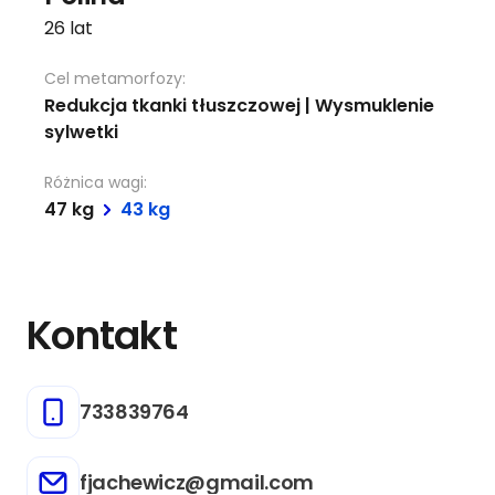
26 lat
Cel metamorfozy:
Redukcja tkanki tłuszczowej | Wysmuklenie
sylwetki
Różnica wagi:
47 kg
43 kg
Kontakt
733839764
fjachewicz@gmail.com