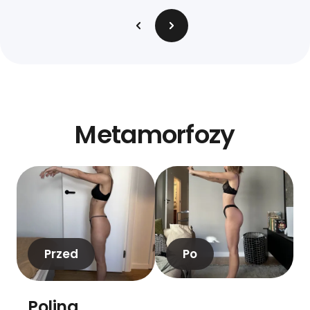
Metamorfozy
Przed
Po
Polina