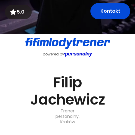
Kontakt
5.0
fifimlodytrener
powered by
Filip
Jachewicz
Trener
personalny,
Kraków