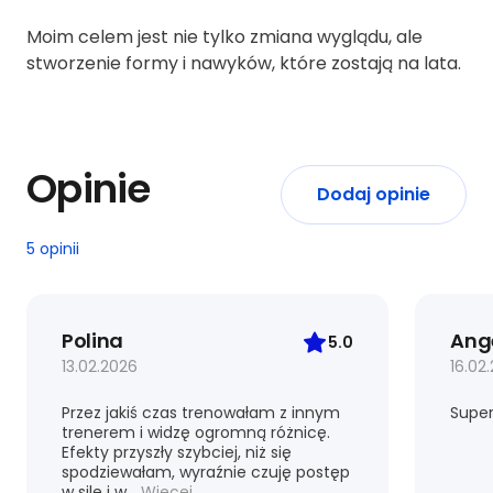
Moim celem jest nie tylko zmiana wyglądu, ale
stworzenie formy i nawyków, które zostają na lata.
Opinie
Dodaj opinie
5 opinii
Polina
Ang
5.0
13.02.2026
16.02
Przez jakiś czas trenowałam z innym
Super
trenerem i widzę ogromną różnicę.
Efekty przyszły szybciej, niż się
spodziewałam, wyraźnie czuję postęp
w sile i w...
Więcej...