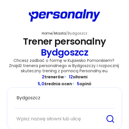
Home
/
Miasta
/
Bydgoszcz
Trener personalny
Bydgoszcz
Chcesz zadbać o formę w Kujawsko Pomorskiem? 
Znajdź trenera personalnego w Bydgoszczy i rozpocznij 
skuteczny trening z pomocą Personalny.eu.
2
trenerów
12
siłowni
5,0
średnia ocen
5
opinii