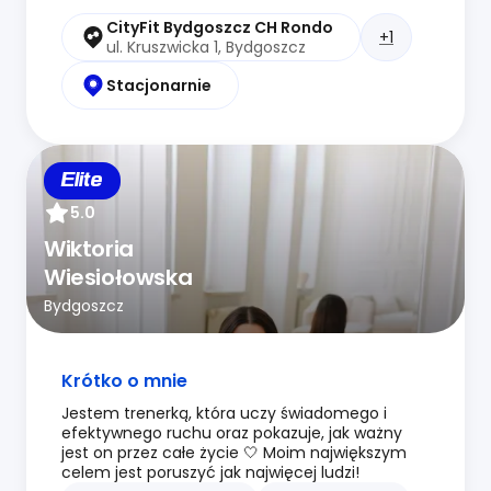
CityFit Bydgoszcz CH Rondo
+1
ul. Kruszwicka 1, Bydgoszcz
Stacjonarnie
Elite
5.0
Wiktoria
Wiesiołowska
Bydgoszcz
Krótko o mnie
Jestem trenerką, która uczy świadomego i
efektywnego ruchu oraz pokazuje, jak ważny
jest on przez całe życie 🤍 Moim największym
celem jest poruszyć jak najwięcej ludzi!