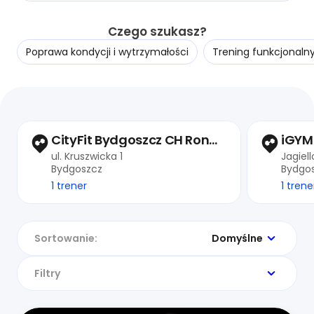
Czego szukasz?
Poprawa kondycji i wytrzymałości
Trening funkcjonaln
CityFit Bydgoszcz CH Rondo
iGYM
ul. Kruszwicka 1
Jagiell
Bydgoszcz
Bydgo
1 trener
1 trene
Sortowanie:
Domyślne
Filtry