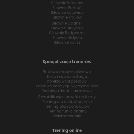
Siłownie Wrocław
Siłownie Poznań
Siłownie Katowice
Siłownie Kraków
Siłownie Gdańsk
Siłownie Białystok
Siłownie Bydgoszcz
Siłownie Gdynia
Siłownie Kalisz
Specjalizacje trenerów
Budowa masy mięśniowej
Dieta i suplementacja
Korekta wad postawy
Poprawa kondycji i wytrzymałości
Redukcja tkanki tłuszczowej
Rehabilitacja i powrót do formy
Trening dla osób starszych
Trening dla sportowców
Trening funkcjonalny
Zwiększenie siły
Trening online