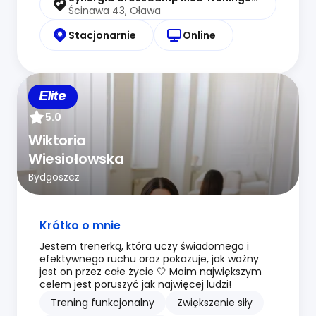
Ścinawa 43, Oława
Stacjonarnie
Online
Elite
5.0
Wiktoria
Wiesiołowska
Bydgoszcz
Krótko o mnie
Jestem trenerką, która uczy świadomego i
efektywnego ruchu oraz pokazuje, jak ważny
jest on przez całe życie 🤍 Moim największym
celem jest poruszyć jak najwięcej ludzi!
Trening funkcjonalny
Zwiększenie siły