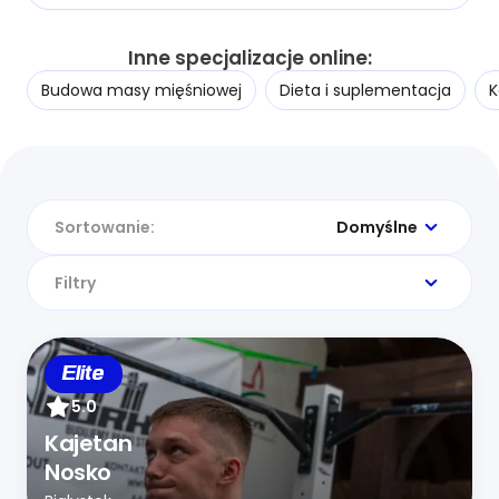
Inne specjalizacje online:
Budowa masy mięśniowej
Dieta i suplementacja
K
Sortowanie:
Domyślne
Filtry
Elite
5.0
Kajetan
Nosko