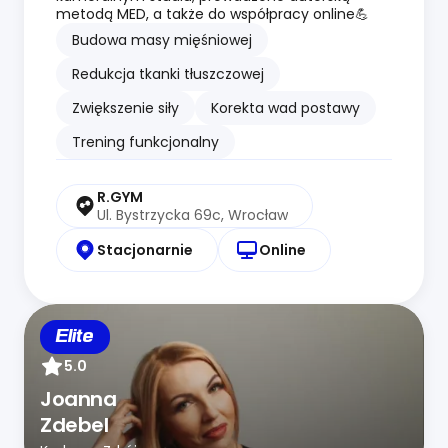
metodą MED, a także do współpracy online💪
Budowa masy mięśniowej
Redukcja tkanki tłuszczowej
Zwiększenie siły
Korekta wad postawy
Trening funkcjonalny
R.GYM
Ul. Bystrzycka 69c, Wrocław
Stacjonarnie
Online
Elite
5.0
Joanna
Zdebel