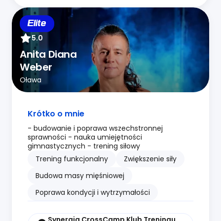
Elite
5.0
Anita Diana
Weber
Oława
Krótko o mnie
- budowanie i poprawa wszechstronnej
sprawności - nauka umiejętności
gimnastycznych - trening siłowy
Trening funkcjonalny
Zwiększenie siły
Budowa masy mięśniowej
Poprawa kondycji i wytrzymałości
Synergia CrossCamp Klub Treningu Funkcjonalnego