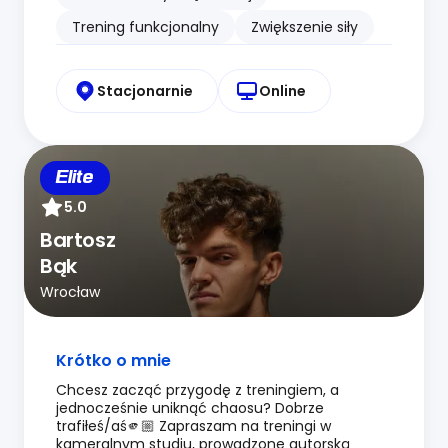
Trening funkcjonalny
Zwiększenie siły
Stacjonarnie
Online
Elite
5.0
Bartosz
Bąk
Wrocław
Krótko o mnie
Chcesz zacząć przygodę z treningiem, a
jednocześnie uniknąć chaosu? Dobrze
trafiłeś/aś🫵🏼 Zapraszam na treningi w
kameralnym studiu, prowadzone autorską