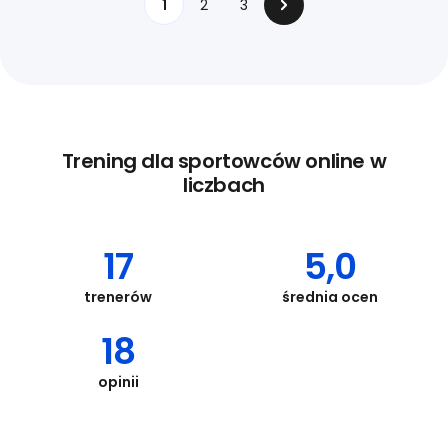
1
2
3
Trening dla sportowców online w
liczbach
17
5,0
trenerów
średnia ocen
18
opinii