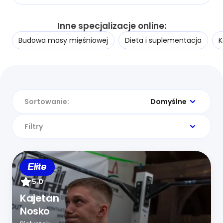
Inne specjalizacje online:
Budowa masy mięśniowej
Dieta i suplementacja
K
Sortowanie:
Domyślne
Filtry
Elite
5.0
Kajetan
Nosko