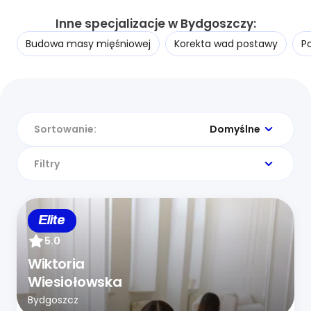
Inne specjalizacje w Bydgoszczy:
Budowa masy mięśniowej
Korekta wad postawy
P
Sortowanie:
Domyślne
Filtry
Elite
5.0
Wiktoria
Wiesiołowska
Bydgoszcz