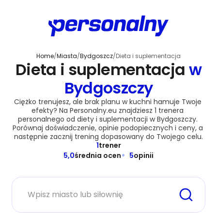
Home
/
Miasta
/
Bydgoszcz
/
Dieta i suplementacja
Dieta i suplementacja
w
Bydgoszczy
Ciężko trenujesz, ale brak planu w kuchni hamuje Twoje 
efekty? Na Personalny.eu znajdziesz 1 trenera 
personalnego od diety i suplementacji w Bydgoszczy. 
Porównaj doświadczenie, opinie podopiecznych i ceny, a 
następnie zacznij trening dopasowany do Twojego celu.
1
trener
5,0
średnia ocen
5
opinii
Miasto lub siłownia