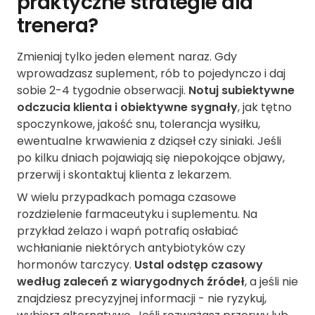
praktyczne strategie dla
trenera?
Zmieniaj tylko jeden element naraz. Gdy
wprowadzasz suplement, rób to pojedynczo i daj
sobie 2-4 tygodnie obserwacji.
Notuj subiektywne
odczucia klienta i obiektywne sygnały
, jak tętno
spoczynkowe, jakość snu, tolerancja wysiłku,
ewentualne krwawienia z dziąseł czy siniaki. Jeśli
po kilku dniach pojawiają się niepokojące objawy,
przerwij i skontaktuj klienta z lekarzem.
W wielu przypadkach pomaga czasowe
rozdzielenie farmaceutyku i suplementu. Na
przykład żelazo i wapń potrafią osłabiać
wchłanianie niektórych antybiotyków czy
hormonów tarczycy.
Ustal odstęp czasowy
według zaleceń z wiarygodnych źródeł
, a jeśli nie
znajdziesz precyzyjnej informacji - nie ryzykuj,