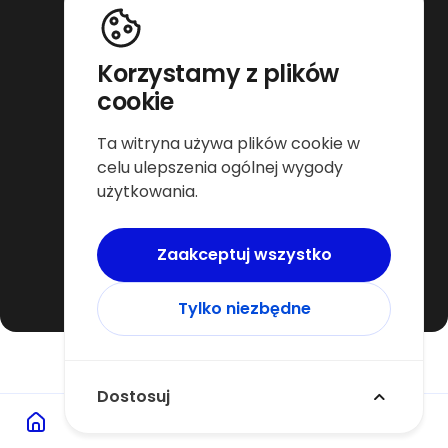
Rehabilitacja i powrót do formy online
Trening dla osób starszych online
Trening dla sportowców online
Trening funkcjonalny online
Korzystamy z plików
Zwiększenie siły online
cookie
Platforma dla trenerów
Ta witryna używa plików cookie w
Dla trenera Warszawa
celu ulepszenia ogólnej wygody
Dla trenera Wrocław
użytkowania.
Dla trenera Poznań
Dla trenera Katowice
Dla trenera Kraków
Dla trenera Gdańsk
Zaakceptuj wszystko
Tylko niezbędne
Copyright © 2026 by Personalny
Dostosuj