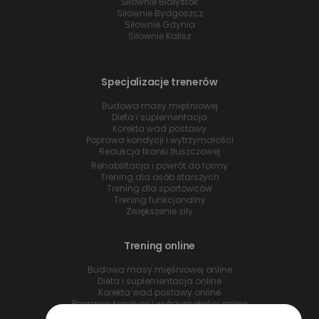
Siłownie Białystok
Siłownie Bydgoszcz
Siłownie Gdynia
Siłownie Kalisz
Specjalizacje trenerów
Budowa masy mięśniowej
Dieta i suplementacja
Korekta wad postawy
Poprawa kondycji i wytrzymałości
Redukcja tkanki tłuszczowej
Rehabilitacja i powrót do formy
Trening dla osób starszych
Trening dla sportowców
Trening funkcjonalny
Zwiększenie siły
Trening online
Budowa masy mięśniowej online
Dieta i suplementacja online
Korekta wad postawy online
Poprawa kondycji i wytrzymałości online
Redukcja tkanki tłuszczowej online