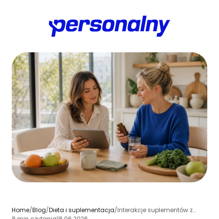
Home
/
Blog
/
Dieta i suplementacja
/
Interakcje suplementów z lekami: co sprawdzić przed poleceniem klientowi
8 min czytania
18.06.2026