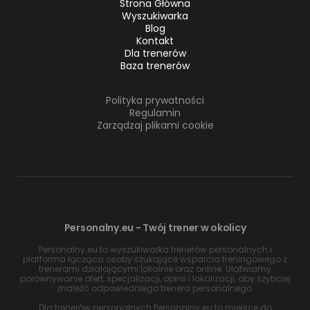
Strona Główna
Wyszukiwarka
Blog
Kontakt
Dla trenerów
Baza trenerów
Polityka prywatności
Regulamin
Zarządzaj plikami cookie
Personalny.eu - Twój trener w okolicy
Personalny.eu to wyszukiwarka trenerów personalnych i
platforma łącząca osoby szukające wsparcia treningowego z
trenerami działającymi lokalnie oraz online. Ułatwiamy
porównywanie ofert, specjalizacji, opinii i lokalizacji, aby szybciej
znaleźć odpowiedniego trenera personalnego.
Dla trenerów personalnych Personalny.eu to miejsce do