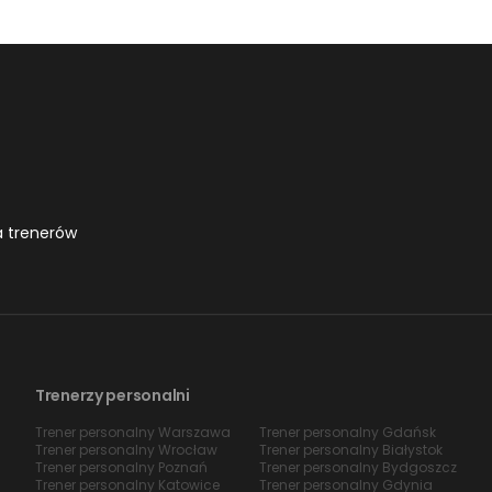
a trenerów
Trenerzy personalni
Trener personalny Warszawa
Trener personalny Gdańsk
Trener personalny Wrocław
Trener personalny Białystok
Trener personalny Poznań
Trener personalny Bydgoszcz
Trener personalny Katowice
Trener personalny Gdynia