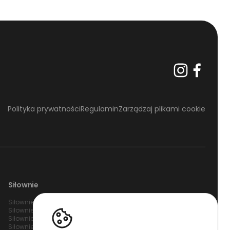
Polityka prywatności
Regulamin
Zarządzaj plikami cookie
Siłownie
Siłownie Warszawa
Siłownie Gdańsk
Siłownie Wrocław
Siłownie Białystok
Siłownie Poznań
Siłownie Bydgoszcz
Siłownie Katowice
Siłownie Gdynia