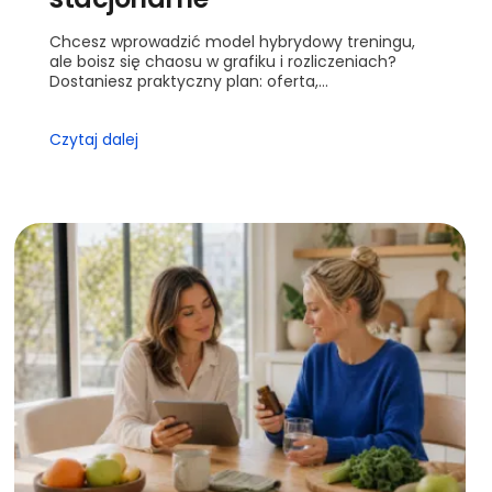
Chcesz wprowadzić model hybrydowy treningu,
ale boisz się chaosu w grafiku i rozliczeniach?
Dostaniesz praktyczny plan: oferta,
harmonogram, wyceny i kontrola jakości.
Przejdziesz krok po kroku od ofe...
Czytaj dalej