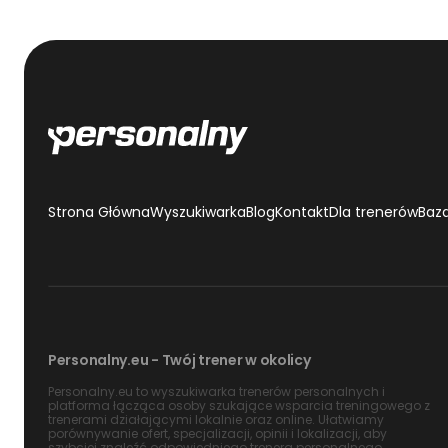
Strona Główna
Wyszukiwarka
Blog
Kontakt
Dla trenerów
Baz
Personalny.eu - Twój trener w okolicy
Personalny.eu to wyszukiwarka trenerów personalnych i
platforma łącząca osoby szukające wsparcia treningowego z
trenerami działającymi lokalnie oraz online. Ułatwiamy
porównywanie ofert, specjalizacji, opinii i lokalizacji, aby
szybciej znaleźć odpowiedniego trenera personalnego.