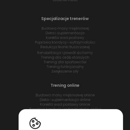
Specjalizacje trenerów
Budowa masy mięśniowej
Dieta i suplementacja
Korekta wad postawy
Poprawa kondycji i wytrzymałości
Redukcja tkanki tłuszczowej
Rehabilitacja i powrót do formy
Trening dla osób starszych
Trening dla sportowców
Trening funkcjonalny
Zwiększenie siły
Trening online
Budowa masy mięśniowej online
Dieta i suplementacja online
Korekta wad postawy online
Poprawa kondycji i wytrzymałości online
Redukcja tkanki tłuszczowej online
Rehabilitacja i powrót do formy online
Trening dla osób starszych online
Trening dla sportowców online