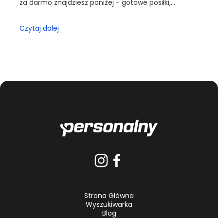
za darmo znajdziesz poniżej - gotowe posiłki,
zamienniki i lista zakupów. Na końcu są wskazówki,
jak d...
Czytaj dalej
Strona Główna
Wyszukiwarka
Blog