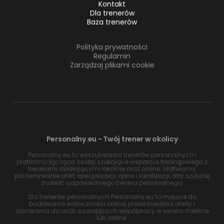
Kontakt
Dla trenerów
Baza trenerów
Polityka prywatności
Regulamin
Zarządzaj plikami cookie
Personalny.eu - Twój trener w okolicy
Personalny.eu to wyszukiwarka trenerów personalnych i
platforma łącząca osoby szukające wsparcia treningowego z
trenerami działającymi lokalnie oraz online. Ułatwiamy
porównywanie ofert, specjalizacji, opinii i lokalizacji, aby szybciej
znaleźć odpowiedniego trenera personalnego.
Dla trenerów personalnych Personalny.eu to miejsce do
budowania widoczności online, prezentowania oferty i
docierania do osób szukających współpracy w swoim mieście
lub online.