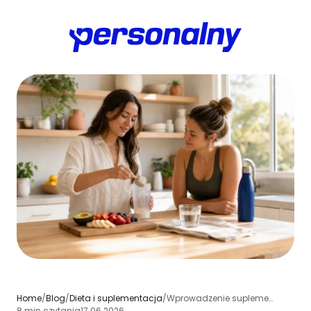
Home
/
Blog
/
Dieta i suplementacja
/
Wprowadzenie suplementów u klienta: priorytety, dawki i sygnały ostrzegawcze
8 min czytania
17.06.2026