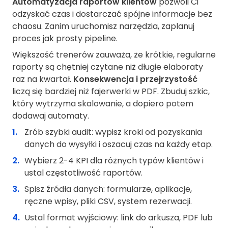
Automatyzacja raportów klientów
pozwoli Ci
odzyskać czas i dostarczać spójne informacje bez
chaosu. Zanim uruchomisz narzędzia, zaplanuj
proces jak prosty pipeline.
Większość trenerów zauważa, że krótkie, regularne
raporty są chętniej czytane niż długie elaboraty
raz na kwartał.
Konsekwencja i przejrzystość
liczą się bardziej niż fajerwerki w PDF. Zbuduj szkic,
który wytrzyma skalowanie, a dopiero potem
dodawaj automaty.
Zrób szybki audit: wypisz kroki od pozyskania
danych do wysyłki i oszacuj czas na każdy etap.
Wybierz 2-4 KPI dla różnych typów klientów i
ustal częstotliwość raportów.
Spisz źródła danych: formularze, aplikacje,
ręczne wpisy, pliki CSV, system rezerwacji.
Ustal format wyjściowy: link do arkusza, PDF lub