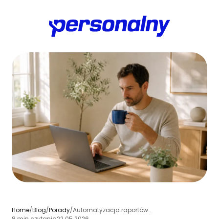
Home
/
Blog
/
Porady
/
Automatyzacja raportów klientów: proste arkusze, cykliczne raporty i oszczędność czasu
8 min czytania
22.05.2026