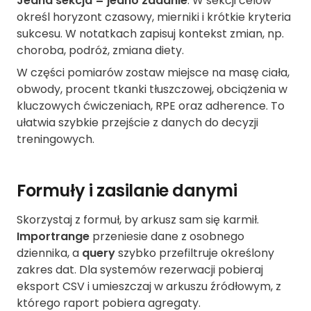
Jedna sekcja = jedno zadanie
. W sekcji celów
określ horyzont czasowy, mierniki i krótkie kryteria
sukcesu. W notatkach zapisuj kontekst zmian, np.
choroba, podróż, zmiana diety.
W części pomiarów zostaw miejsce na masę ciała,
obwody, procent tkanki tłuszczowej, obciążenia w
kluczowych ćwiczeniach, RPE oraz adherence. To
ułatwia szybkie przejście z danych do decyzji
treningowych.
Formuły i zasilanie danymi
Skorzystaj z formuł, by arkusz sam się karmił.
Importrange
przeniesie dane z osobnego
dziennika, a
query
szybko przefiltruje określony
zakres dat. Dla systemów rezerwacji pobieraj
eksport CSV i umieszczaj w arkuszu źródłowym, z
którego raport pobiera agregaty.