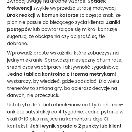
Zwracaj uwagę na drobne wzorce.
Spadek
frekwencji
zwykle wyprzedza utratę motywacji.
Brak reakcji w komunikatorze
to często znak, że
plan nie pasuje do bieżącego życia klienta.
Zaniki
postępów
lub powtarzające się mikro-kontuzje
sugerują, że obciążenia czy objętość są źle
dobrane.
Wprowadź proste wskaźniki, które zobaczysz na
jednym ekranie. Sprawdzaj miesięczny churn rate,
średni czas współpracy i aktywność tygodniową.
Jedna tablica kontrolna z trzema metrykami
wystarczy, by wiedzieć, gdzie zadziałać. Dla wielu
trenerów to zmiana gry, bo opierasz decyzje na
danych, nie przeczuciu.
Ustal rytm krótkich check-inów co 1 tydzień i mini-
ankietę satysfakcji co 4 tygodnie. Jedno pytanie w
skali 0-10 plus miejsce na komentarz daje Ci
kontekst.
Jeśli wynik spada o 2 punkty lub klient