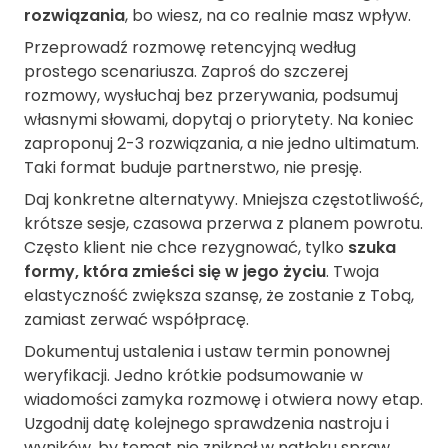
rozwiązania
, bo wiesz, na co realnie masz wpływ.
Przeprowadź rozmowę retencyjną według
prostego scenariusza. Zaproś do szczerej
rozmowy, wysłuchaj bez przerywania, podsumuj
własnymi słowami, dopytaj o priorytety. Na koniec
zaproponuj 2-3 rozwiązania, a nie jedno ultimatum.
Taki format buduje partnerstwo, nie presję.
Daj konkretne alternatywy. Mniejsza częstotliwość,
krótsze sesje, czasowa przerwa z planem powrotu.
Często klient nie chce rezygnować, tylko
szuka
formy, która zmieści się w jego życiu
. Twoja
elastyczność zwiększa szansę, że zostanie z Tobą,
zamiast zerwać współpracę.
Dokumentuj ustalenia i ustaw termin ponownej
weryfikacji. Jedno krótkie podsumowanie w
wiadomości zamyka rozmowę i otwiera nowy etap.
Uzgodnij datę kolejnego sprawdzenia nastroju i
wyników, by temat nie zniknął w natłoku spraw.