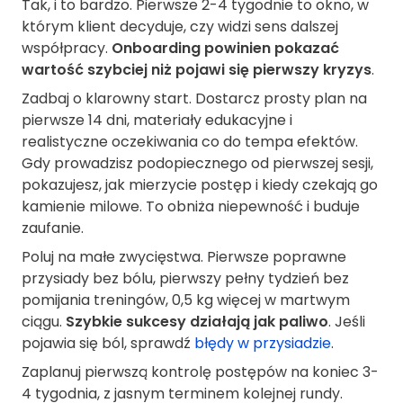
Tak, i to bardzo. Pierwsze 2-4 tygodnie to okno, w
którym klient decyduje, czy widzi sens dalszej
współpracy.
Onboarding powinien pokazać
wartość szybciej niż pojawi się pierwszy kryzys
.
Zadbaj o klarowny start. Dostarcz prosty plan na
pierwsze 14 dni, materiały edukacyjne i
realistyczne oczekiwania co do tempa efektów.
Gdy prowadzisz podopiecznego od pierwszej sesji,
pokazujesz, jak mierzycie postęp i kiedy czekają go
kamienie milowe. To obniża niepewność i buduje
zaufanie.
Poluj na małe zwycięstwa. Pierwsze poprawne
przysiady bez bólu, pierwszy pełny tydzień bez
pomijania treningów, 0,5 kg więcej w martwym
ciągu.
Szybkie sukcesy działają jak paliwo
. Jeśli
pojawia się ból, sprawdź
błędy w przysiadzie
.
Zaplanuj pierwszą kontrolę postępów na koniec 3-
4 tygodnia, z jasnym terminem kolejnej rundy.