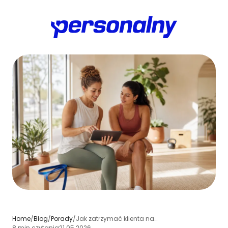
Home
/
Blog
/
Porady
/
Jak zatrzymać klienta na dłużej - 8 konkretnych strategii dla trenera personalnego
8 min czytania
21.05.2026