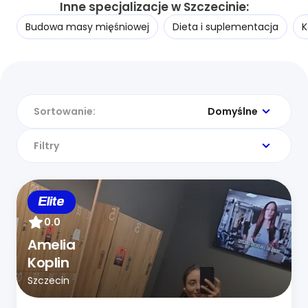
Inne specjalizacje w Szczecinie:
Budowa masy mięśniowej
Dieta i suplementacja
K
Sortowanie:
Domyślne
Filtry
Elite
0.0
Amelia
Koplin
Szczecin