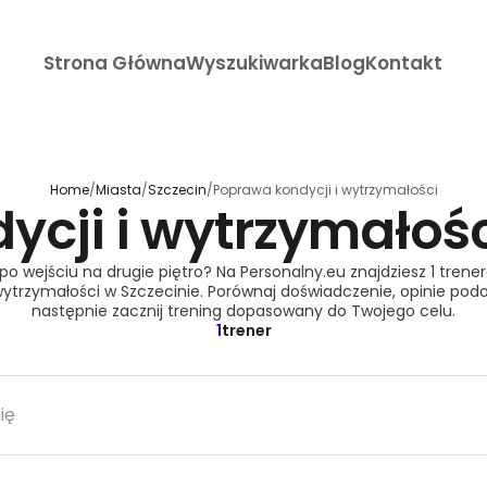
Strona Główna
Wyszukiwarka
Blog
Kontakt
Home
/
Miasta
/
Szczecin
/
Poprawa kondycji i wytrzymałości
ycji i wytrzymałoś
 po wejściu na drugie piętro? Na Personalny.eu znajdziesz 1 tren
wytrzymałości w Szczecinie. Porównaj doświadczenie, opinie podo
następnie zacznij trening dopasowany do Twojego celu.
1
trener