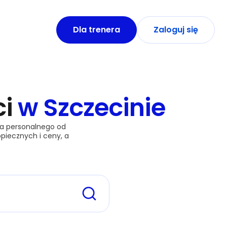
Dla trenera
Zaloguj się
ci
w Szczecinie
era personalnego od 
piecznych i ceny, a 