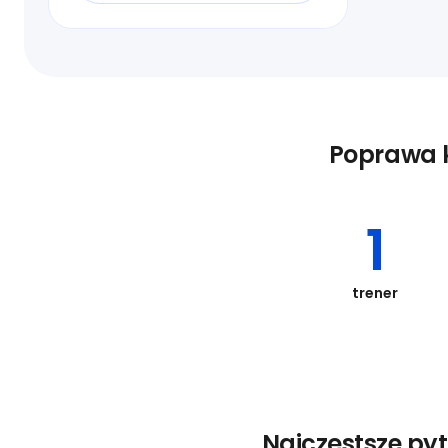
Poprawa k
1
trener
Najczęstsze pyt