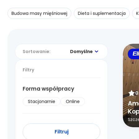
Budowa masy mięśniowej
Dieta i suplementacja
K
Sortowanie:
Domyślne
El
Filtry
Forma współpracy
0
Stacjonarnie
Online
Ame
Kop
Szcz
Filtruj