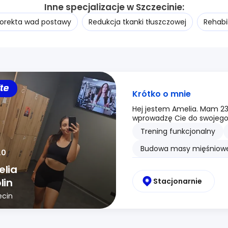
Inne specjalizacje w Szczecinie:
orekta wad postawy
Redukcja tkanki tłuszczowej
Rehabi
ite
Krótko o mnie
Hej jestem Amelia. Mam 23 
wprowadzę Cie do swojego
Trening funkcjonalny
Budowa masy mięśniowe
.0
lia
lin
Stacjonarnie
ecin