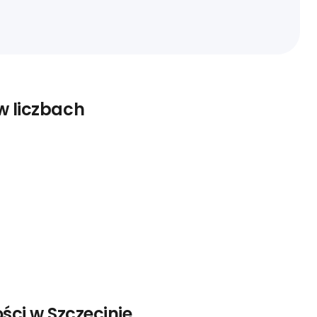
w liczbach
ści w Szczecinie