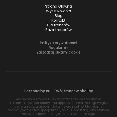
Strona Główna
Wyszukiwarka
Blog
Kontakt
Dla trenerów
Baza trenerów
Polityka prywatności
Regulamin
Zarządzaj plikami cookie
Personalny.eu - Twój trener w okolicy
Personalny.eu to wyszukiwarka trenerów personalnych i
platforma łącząca osoby szukające wsparcia treningowego z
trenerami działającymi lokalnie oraz online. Ułatwiamy
porównywanie ofert, specjalizacji, opinii i lokalizacji, aby szybciej
znaleźć odpowiedniego trenera personalnego.