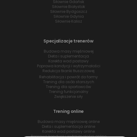
Siłownie Gdańsk
Siłownie Białystok
Siłownie Bydgoszcz
Siłownie Gdynia
Siłownie Kalisz
Specjalizacje trenerów
Budowa masy mięśniowej
Dieta i suplementacja
Korekta wad postawy
Poprawa kondycji i wytrzymałości
Redukcja tkanki tłuszczowej
Rehabilitacja i powrót do formy
Trening dla osób starszych
Trening dla sportowców
Trening funkcjonalny
Zwiększenie siły
Trening online
Budowa masy mięśniowej online
Dieta i suplementacja online
Korekta wad postawy online
Poprawa kondycji i wytrzymałości online