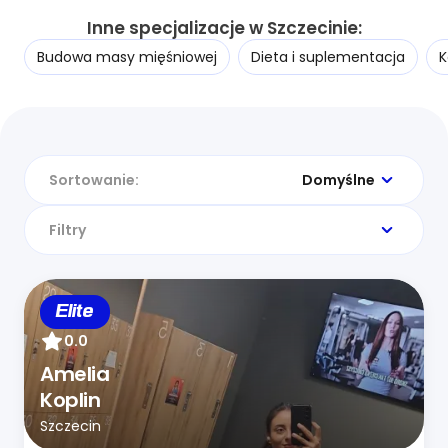
Inne specjalizacje w Szczecinie:
Budowa masy mięśniowej
Dieta i suplementacja
K
Sortowanie:
Domyślne
Filtry
Elite
0.0
Amelia
Koplin
Szczecin