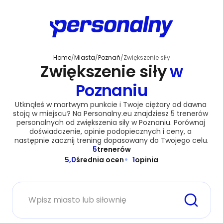
Home
/
Miasta
/
Poznań
/
Zwiększenie siły
Zwiększenie siły
w
Poznaniu
Utknąłeś w martwym punkcie i Twoje ciężary od dawna 
stoją w miejscu? Na Personalny.eu znajdziesz 5 trenerów 
personalnych od zwiększenia siły w Poznaniu. Porównaj 
doświadczenie, opinie podopiecznych i ceny, a 
następnie zacznij trening dopasowany do Twojego celu.
5
trenerów
5,0
średnia ocen
1
opinia
Miasto lub siłownia