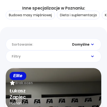
Inne specjalizacje w Poznaniu:
Budowa masy mięśniowej
Dieta i suplementacja
K
Sortowanie:
Domyślne
Filtry
Elite
Brak ocen
Łukasz
Zapiec
Poznań