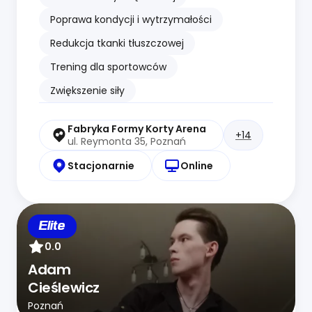
Poprawa kondycji i wytrzymałości
Redukcja tkanki tłuszczowej
Trening dla sportowców
Zwiększenie siły
Fabryka Formy Korty Arena
+14
ul. Reymonta 35, Poznań
Stacjonarnie
Online
Elite
0.0
Adam
Cieślewicz
Poznań