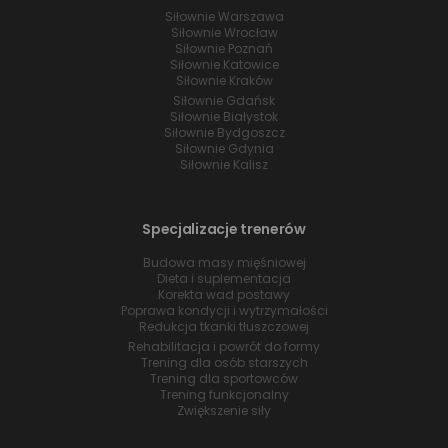
Siłownie Warszawa
Siłownie Wrocław
Siłownie Poznań
Siłownie Katowice
Siłownie Kraków
Siłownie Gdańsk
Siłownie Białystok
Siłownie Bydgoszcz
Siłownie Gdynia
Siłownie Kalisz
Specjalizacje trenerów
Budowa masy mięśniowej
Dieta i suplementacja
Korekta wad postawy
Poprawa kondycji i wytrzymałości
Redukcja tkanki tłuszczowej
Rehabilitacja i powrót do formy
Trening dla osób starszych
Trening dla sportowców
Trening funkcjonalny
Zwiększenie siły