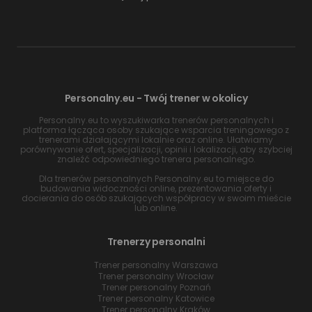
Personalny.eu - Twój trener w okolicy
Personalny.eu to wyszukiwarka trenerów personalnych i
platforma łącząca osoby szukające wsparcia treningowego z
trenerami działającymi lokalnie oraz online. Ułatwiamy
porównywanie ofert, specjalizacji, opinii i lokalizacji, aby szybciej
znaleźć odpowiedniego trenera personalnego.
Dla trenerów personalnych Personalny.eu to miejsce do
budowania widoczności online, prezentowania oferty i
docierania do osób szukających współpracy w swoim mieście
lub online.
Trenerzy personalni
Trener personalny Warszawa
Trener personalny Wrocław
Trener personalny Poznań
Trener personalny Katowice
Trener personalny Kraków