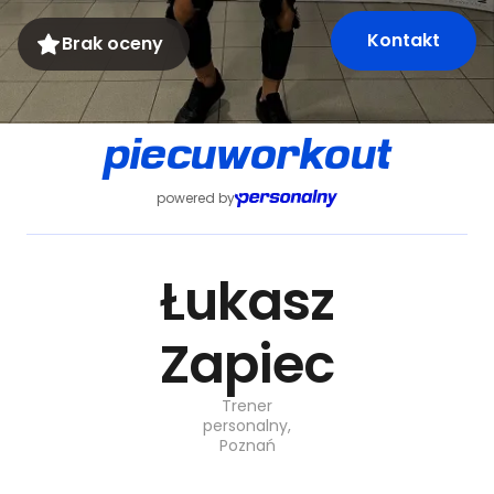
Kontakt
Brak oceny
piecuworkout
powered by
Łukasz
Zapiec
Trener
personalny,
Poznań