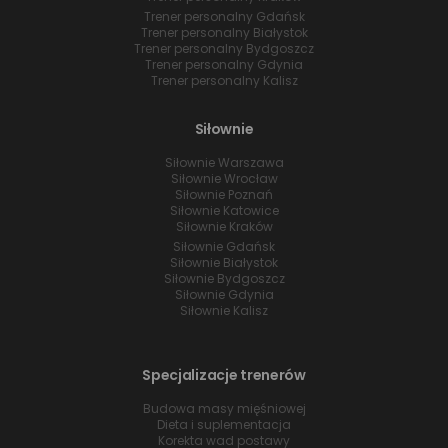
Trener personalny Gdańsk
Trener personalny Białystok
Trener personalny Bydgoszcz
Trener personalny Gdynia
Trener personalny Kalisz
Siłownie
Siłownie Warszawa
Siłownie Wrocław
Siłownie Poznań
Siłownie Katowice
Siłownie Kraków
Siłownie Gdańsk
Siłownie Białystok
Siłownie Bydgoszcz
Siłownie Gdynia
Siłownie Kalisz
Specjalizacje trenerów
Budowa masy mięśniowej
Dieta i suplementacja
Korekta wad postawy