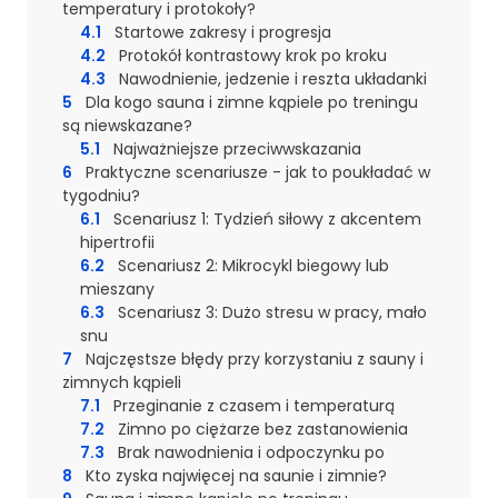
temperatury i protokoły?
4.1
Startowe zakresy i progresja
4.2
Protokół kontrastowy krok po kroku
4.3
Nawodnienie, jedzenie i reszta układanki
5
Dla kogo sauna i zimne kąpiele po treningu
są niewskazane?
5.1
Najważniejsze przeciwwskazania
6
Praktyczne scenariusze - jak to poukładać w
tygodniu?
6.1
Scenariusz 1: Tydzień siłowy z akcentem
hipertrofii
6.2
Scenariusz 2: Mikrocykl biegowy lub
mieszany
6.3
Scenariusz 3: Dużo stresu w pracy, mało
snu
7
Najczęstsze błędy przy korzystaniu z sauny i
zimnych kąpieli
7.1
Przeginanie z czasem i temperaturą
7.2
Zimno po ciężarze bez zastanowienia
7.3
Brak nawodnienia i odpoczynku po
8
Kto zyska najwięcej na saunie i zimnie?