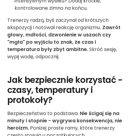
intensywnym wysiłku? Dodaj krótkie,
kontrolowane zimno na końcu.
Trenerzy radzą, byś zaczynał od krótszych
ekspozycji i notował reakcję organizmu.
Zawrót
głowy, mdłości, dzwonienie w uszach czy
"mgła" po wyjściu to znak, że czas i
temperatura były zbyt ambitne.
Skróć sesję,
wypij wodę, odpocznij.
Jak bezpiecznie korzystać -
czasy, temperatury i
protokoły?
Bezpieczeństwo to podstawa.
Nie ścigaj się na
minuty i stopnie - wygrywa konsekwencja, nie
heroizm.
Poniżej proste ramy, które trenerzy
często stosują u początkujących.