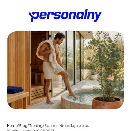
Home
/
Blog
/
Trening
/
Sauna i zimne kąpiele po treningu - jak przyspieszyć regenerację
10 min czytania
29.05.2026