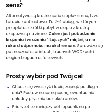
sens?
Alternatywą są krótkie serie ciepło-zimno, tzw.
terapia kontrastowa. To 2-4 obiegi, w których
przeplatasz krótki pobyt w cieple z krótką
ekspozycją na zimno.
Celem jest pobudzenie
krążenia i wrażenia "lżejszych" mięśni, a nie
rekord odporności na ekstremum.
Sprawdza się
po meczach, sprintach, trudnych WOD-ach i
długich biegach asfaltowych.
Prosty wybór pod Twój cel
Chcesz się wyciszyć i lepiej zasnąć po długim
dniu? Postaw na samą saunę, ewentualnie
chłodny prysznic bez ekstremów.
Priorytet to mniejszy ból i opuchlizna po