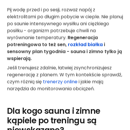
Pij wodę przed i po sesji, rozważ napój z
elektrolitami po długim pobycie w cieple. Nie planuj
po saunie intensywnego wysiłku ani ciężkiego
posiłku - organizm potrzebuje chwili na
wyrównanie temperatury.
Regeneracja
potreningowa to też sen,
rozkład białka
i
sensowny plan tygodnia - sauna i zimno tylko ją
wspierają.
Jeśli trenujesz zdalnie, łatwiej zsynchronizujesz
regenerację z planem. W tym kontekście sprawdź,
czym różnią się
trenerzy online
i jakie mają
narzędzia do monitorowania obciążeń.
Dla kogo sauna i zimne
kąpiele po treningu są