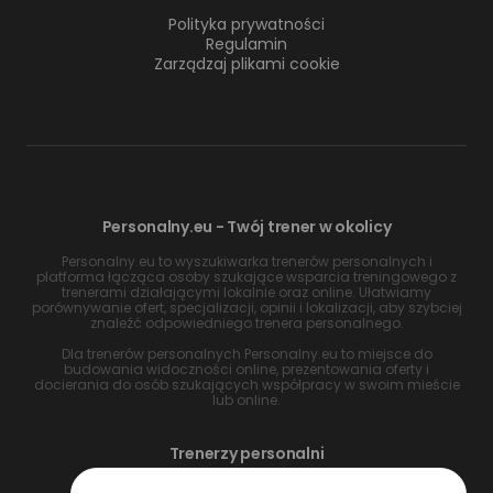
Polityka prywatności
Regulamin
Zarządzaj plikami cookie
Personalny.eu - Twój trener w okolicy
Personalny.eu to wyszukiwarka trenerów personalnych i
platforma łącząca osoby szukające wsparcia treningowego z
trenerami działającymi lokalnie oraz online. Ułatwiamy
porównywanie ofert, specjalizacji, opinii i lokalizacji, aby szybciej
znaleźć odpowiedniego trenera personalnego.
Dla trenerów personalnych Personalny.eu to miejsce do
budowania widoczności online, prezentowania oferty i
docierania do osób szukających współpracy w swoim mieście
lub online.
Trenerzy personalni
Trener personalny Warszawa