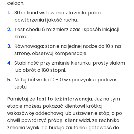
celach.
30 sekund wstawania z krzesła: policz
powtórzenia i jakość ruchu.
Test chodu 6 m: zmierz czas i sposób inicjacji
kroku.
Równowaga: stanie na jednej nodze do 10 s na
stronę, obserwuj kompensacje.
Stabilność przy zmianie kierunku: prosty slalom
lub obrót o 180 stopni.
Notuj ból w skali 0-10 w spoczynku i podczas
testu.
Pamiętaj, że
test to też interwencja
. Już na tym
etapie możesz pokazać klientowi krótką
wskazówkę oddechową lub ustawienie stóp, a po
chwili powtórzyć próbę. Klient widzi, że technika
zmienia wynik. To buduje zaufanie i gotowość do