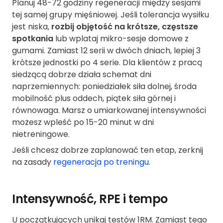
Planuj 48-72 godziny regeneracji między sesjami
tej samej grupy mięśniowej. Jeśli tolerancja wysiłku
jest niska,
rozbij objętość na krótsze, częstsze
spotkania
lub wplataj mikro-sesje domowe z
gumami. Zamiast 12 serii w dwóch dniach, lepiej 3
krótsze jednostki po 4 serie. Dla klientów z pracą
siedzącą dobrze działa schemat dni
naprzemiennych: poniedziałek siła dolnej, środa
mobilność plus oddech, piątek siła górnej i
równowaga. Marsz o umiarkowanej intensywności
możesz wpleść po 15-20 minut w dni
nietreningowe.
Jeśli chcesz dobrze zaplanować ten etap, zerknij
na zasady
regeneracja po treningu
.
Intensywność, RPE i tempo
U początkujących unikaj testów 1RM. Zamiast tego