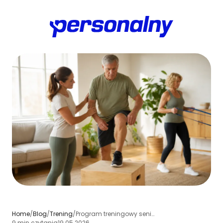
Home
/
Blog
/
Trening
/
Program treningowy seniorów 50+ - bezpieczeństwo, objętość i progresja
9 min czytania
19.05.2026