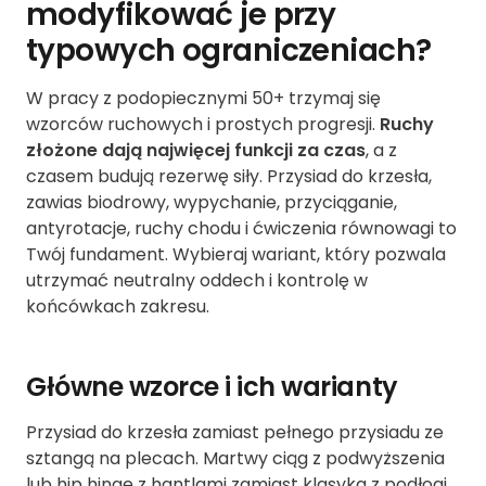
modyfikować je przy
typowych ograniczeniach?
W pracy z podopiecznymi 50+ trzymaj się
wzorców ruchowych i prostych progresji.
Ruchy
złożone dają najwięcej funkcji za czas
, a z
czasem budują rezerwę siły. Przysiad do krzesła,
zawias biodrowy, wypychanie, przyciąganie,
antyrotacje, ruchy chodu i ćwiczenia równowagi to
Twój fundament. Wybieraj wariant, który pozwala
utrzymać neutralny oddech i kontrolę w
końcówkach zakresu.
Główne wzorce i ich warianty
Przysiad do krzesła zamiast pełnego przysiadu ze
sztangą na plecach. Martwy ciąg z podwyższenia
lub hip hinge z hantlami zamiast klasyka z podłogi.