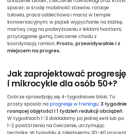
unoszenie bioder, ćwiczenie równowagi oraz krótki
spacer; w środę mobilność stawów, rotacje
tułowia, praca oddechowa i marsz w tempie
konwersacyjnym; w piątek wypychanie na klatkę,
martwy ciąg na podwyższeniu z lekkimi hantlami,
przyciąganie gumą, ćwiczenie chodu z
koordynacją ramion.
Prosto, przewidywalnie i z
miejscem na progres.
Jak zaprojektować progresję
i mikrocykle dla osób 50+?
Dobrze sprawdzają się 4-tygodniowe bloki. To
prosty sposób na
progresję w treningu
:
3 tygodnie
rosnącej objętości i 1 tydzień redukcji obciążeń
.
W tygodniach 1-3 dokładamy po jednej serii lub po
1-2 powtórzenia na ćwiczenie, utrzymując
technikę. W tygodniu 4 zdejmujemy 30-40 procent