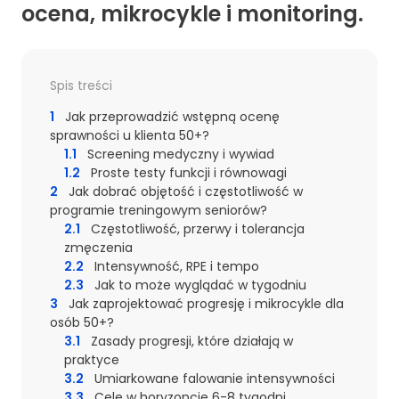
ocena, mikrocykle i monitoring.
Spis treści
1
Jak przeprowadzić wstępną ocenę
sprawności u klienta 50+?
1.1
Screening medyczny i wywiad
1.2
Proste testy funkcji i równowagi
2
Jak dobrać objętość i częstotliwość w
programie treningowym seniorów?
2.1
Częstotliwość, przerwy i tolerancja
zmęczenia
2.2
Intensywność, RPE i tempo
2.3
Jak to może wyglądać w tygodniu
3
Jak zaprojektować progresję i mikrocykle dla
osób 50+?
3.1
Zasady progresji, które działają w
praktyce
3.2
Umiarkowane falowanie intensywności
3.3
Cele w horyzoncie 6-8 tygodni