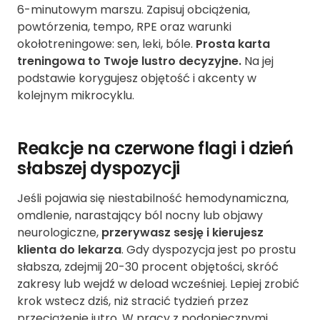
6-minutowym marszu. Zapisuj obciążenia,
powtórzenia, tempo, RPE oraz warunki
okołotreningowe: sen, leki, bóle.
Prosta karta
treningowa to Twoje lustro decyzyjne.
Na jej
podstawie korygujesz objętość i akcenty w
kolejnym mikrocyklu.
Reakcje na czerwone flagi i dzień
słabszej dyspozycji
Jeśli pojawia się niestabilność hemodynamiczna,
omdlenie, narastający ból nocny lub objawy
neurologiczne,
przerywasz sesję i kierujesz
klienta do lekarza
. Gdy dyspozycja jest po prostu
słabsza, zdejmij 20-30 procent objętości, skróć
zakresy lub wejdź w deload wcześniej. Lepiej zrobić
krok wstecz dziś, niż stracić tydzień przez
przeciążenie jutro. W pracy z podopiecznymi