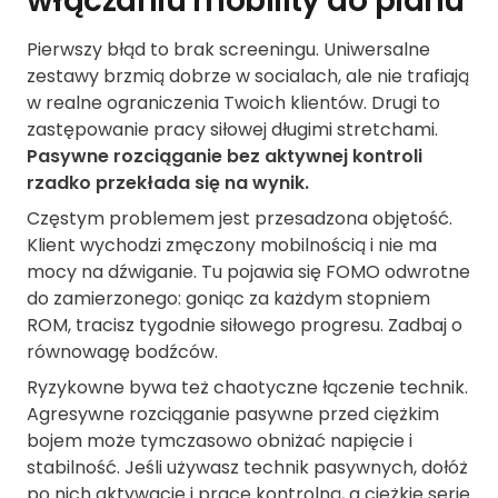
włączaniu mobility do planu
Pierwszy błąd to brak screeningu. Uniwersalne
zestawy brzmią dobrze w socialach, ale nie trafiają
w realne ograniczenia Twoich klientów. Drugi to
zastępowanie pracy siłowej długimi stretchami.
Pasywne rozciąganie bez aktywnej kontroli
rzadko przekłada się na wynik.
Częstym problemem jest przesadzona objętość.
Klient wychodzi zmęczony mobilnością i nie ma
mocy na dźwiganie. Tu pojawia się FOMO odwrotne
do zamierzonego: goniąc za każdym stopniem
ROM, tracisz tygodnie siłowego progresu. Zadbaj o
równowagę bodźców.
Ryzykowne bywa też chaotyczne łączenie technik.
Agresywne rozciąganie pasywne przed ciężkim
bojem może tymczasowo obniżać napięcie i
stabilność. Jeśli używasz technik pasywnych, dołóż
po nich aktywację i pracę kontrolną, a ciężkie serie