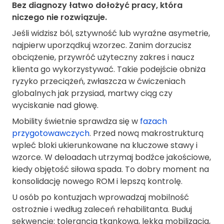
Bez diagnozy łatwo dołożyć pracy, która
niczego nie rozwiązuje.
Jeśli widzisz ból, sztywność lub wyraźne asymetrie,
najpierw uporządkuj wzorzec. Zanim dorzucisz
obciążenie, przywróć użyteczny zakres i naucz
klienta go wykorzystywać. Takie podejście obniża
ryzyko przeciążeń, zwłaszcza w ćwiczeniach
globalnych jak przysiad, martwy ciąg czy
wyciskanie nad głowę.
Mobility świetnie sprawdza się w
fazach
przygotowawczych
. Przed nową makrostrukturą
wpleć bloki ukierunkowane na kluczowe stawy i
wzorce. W deloadach utrzymaj bodźce jakościowe,
kiedy objętość siłowa spada. To dobry moment na
konsolidację nowego ROM i lepszą kontrolę.
U osób po kontuzjach wprowadzaj mobilność
ostrożnie i według zaleceń rehabilitanta. Buduj
sekwencję: tolerancja tkankowa, lekka mobilizacja,