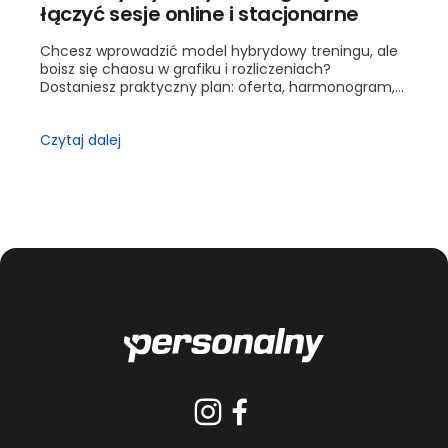
łączyć sesje online i stacjonarne
Chcesz wprowadzić model hybrydowy treningu, ale
boisz się chaosu w grafiku i rozliczeniach?
Dostaniesz praktyczny plan: oferta, harmonogram,
wyceny i kontrola jakości. Przejdziesz krok po kroku
od ofe...
Czytaj dalej