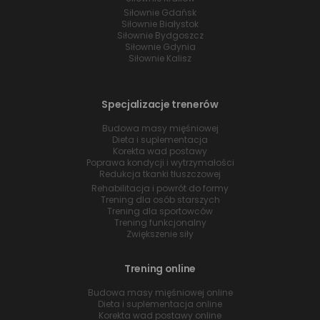
Siłownie Gdańsk
Siłownie Białystok
Siłownie Bydgoszcz
Siłownie Gdynia
Siłownie Kalisz
Specjalizacje trenerów
Budowa masy mięśniowej
Dieta i suplementacja
Korekta wad postawy
Poprawa kondycji i wytrzymałości
Redukcja tkanki tłuszczowej
Rehabilitacja i powrót do formy
Trening dla osób starszych
Trening dla sportowców
Trening funkcjonalny
Zwiększenie siły
Trening online
Budowa masy mięśniowej online
Dieta i suplementacja online
Korekta wad postawy online