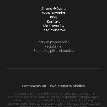
Strona Główna
Wyszukiwarka
Blog
Kontakt
Dla trenerów
Baza trenerów
Polityka prywatności
Regulamin
Zarządzaj plikami cookie
Personalny.eu - Twój trener w okolicy
Personalny.eu to wyszukiwarka trenerów personalnych i
platforma łącząca osoby szukające wsparcia treningowego z
trenerami działającymi lokalnie oraz online. Ułatwiamy
porównywanie ofert, specjalizacji, opinii i lokalizacji, aby szybciej
znaleźć odpowiedniego trenera personalnego.