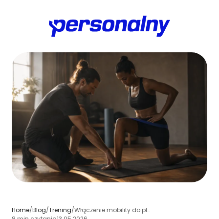
Home
/
Blog
/
Trening
/
Włączenie mobility do planu treningowego klienta - zasady i przykłady
8 min czytania
13.05.2026