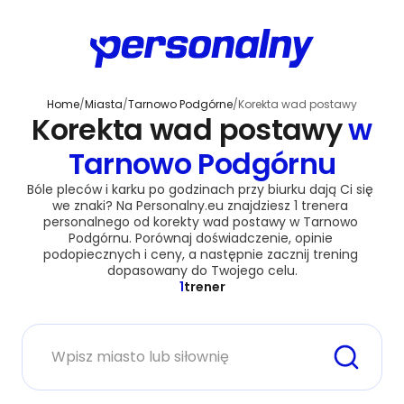
Home
/
Miasta
/
Tarnowo Podgórne
/
Korekta wad postawy
Korekta wad postawy
w
Tarnowo Podgórnu
Bóle pleców i karku po godzinach przy biurku dają Ci się 
we znaki? Na Personalny.eu znajdziesz 1 trenera 
personalnego od korekty wad postawy w Tarnowo 
Podgórnu. Porównaj doświadczenie, opinie 
podopiecznych i ceny, a następnie zacznij trening 
dopasowany do Twojego celu.
1
trener
Miasto lub siłownia