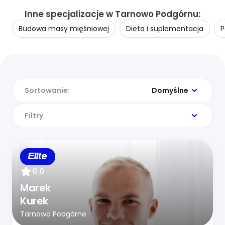
Inne specjalizacje w Tarnowo Podgórnu:
Budowa masy mięśniowej
Dieta i suplementacja
P
Sortowanie:
Domyślne
Filtry
Elite
0.0
Marek
Kurek
Tarnowo Podgórne