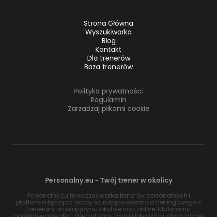
Strona Główna
Wyszukiwarka
Blog
Kontakt
Dla trenerów
Baza trenerów
Polityka prywatności
Regulamin
Zarządzaj plikami cookie
Personalny.eu - Twój trener w okolicy
Personalny.eu to wyszukiwarka trenerów personalnych i
platforma łącząca osoby szukające wsparcia treningowego z
trenerami działającymi lokalnie oraz online. Ułatwiamy
porównywanie ofert, specjalizacji, opinii i lokalizacji, aby szybciej