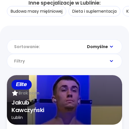
Inne specjalizacje w Lublinie:
Budowa masy mięśniowej
Dieta i suplementacja
K
Sortowanie:
Domyślne
Filtry
Elite
Brak ocen
Jakub
Kawczyński
Lublin