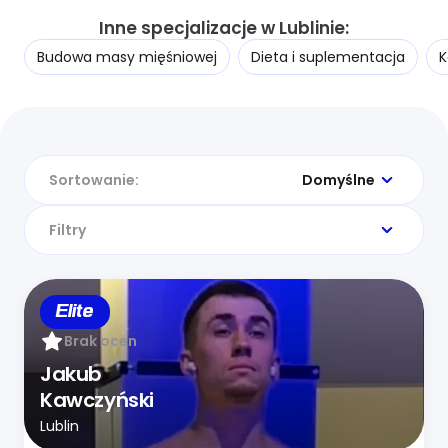
Inne specjalizacje w Lublinie:
Budowa masy mięśniowej
Dieta i suplementacja
K
Sortowanie:
Domyślne
Filtry
Elite
Brak ocen
Jakub
Kawczyński
Lublin