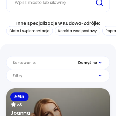
Inne specjalizacje w Kudowa-Zdrójie:
Dieta i suplementacja
Korekta wad postawy
Popra
Sortowanie:
Domyślne
Filtry
Elite
5.0
Joanna