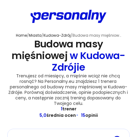
Home
/
Miasta
/
Kudowa-Zdrój
/
Budowa masy mięśniowej
Budowa masy
mięśniowej
w Kudowa-
Zdrójie
Trenujesz od miesięcy, a mięśnie wciąż nie chcą 
rosnąć? Na Personalny.eu znajdziesz 1 trenera 
personalnego od budowy masy mięśniowej w Kudowa-
Zdrójie. Porównaj doświadczenie, opinie podopiecznych i 
ceny, a następnie zacznij trening dopasowany do 
Twojego celu.
1
trener
5,0
średnia ocen
15
opinii
Miasto lub siłownia