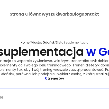
Strona Główna
Wyszukiwarka
Blog
Kontakt
Home
/
Miasta
/
Gdańsk
/
Dieta i suplementacja
i suplementacja
w G
ntacja to wsparcie żywieniowe, w którym trener-dietetyk dobier
suplementy do Twojego celu treningowego. Trener-dietetyk dobie
uplementy tak, aby Twój trening wreszcie zaczął procentować. Pr
dańsku, porównaj ich podejście i wybierz osobę, z którą zrealizuj
0
trenerów