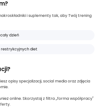
em?
akroskładniki i suplementy tak, aby Twój trening
 cały dzień
 restrykcyjnych diet
cji?
sz opisy specjalizacji, social media oraz zdjęcia
omie.
eż online. Skorzystaj z filtra „forma współpracy"
ferty.