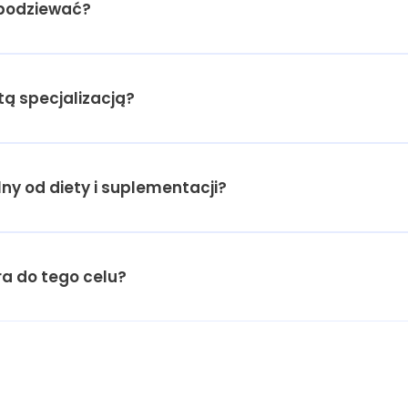
spodziewać?
tą specjalizacją?
lny od diety i suplementacji?
a do tego celu?