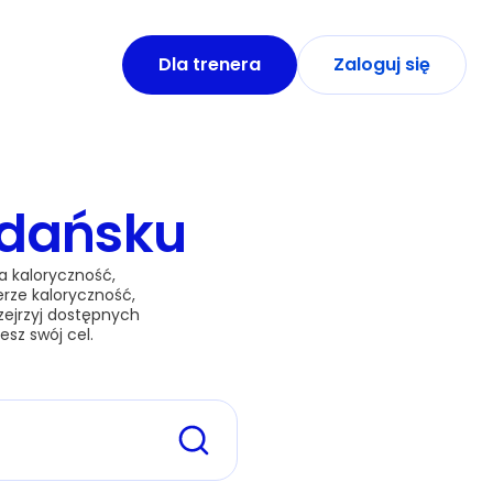
Dla trenera
Zaloguj się
dańsku
a kaloryczność, 
rze kaloryczność, 
zejrzyj dostępnych 
esz swój cel.