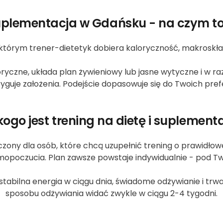
suplementacja w Gdańsku - na czym t
 którym trener-dietetyk dobiera kaloryczność, makroskła
ryczne, układa plan żywieniowy lub jasne wytyczne i w r
yguje założenia. Podejście dopasowuje się do Twoich prefere
kogo jest trening na dietę i suplement
czony dla osób, które chcą uzupełnić trening o prawidłow
mopoczucia. Plan zawsze powstaje indywidualnie - pod Twó
 stabilna energia w ciągu dnia, świadome odżywianie i tr
sposobu odżywiania widać zwykle w ciągu 2-4 tygodni.