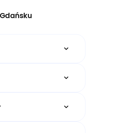
w Gdańsku
?