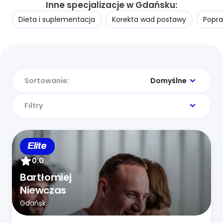
Inne specjalizacje w Gdańsku:
Dieta i suplementacja
Korekta wad postawy
Popra
Sortowanie:
Domyślne
Filtry
Elite
0.0
Bartłomiej
Niewczas
Gdańsk