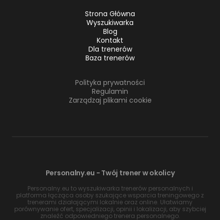
Strona Główna
Wyszukiwarka
Blog
Kontakt
Dla trenerów
Baza trenerów
Polityka prywatności
Regulamin
Zarządzaj plikami cookie
Personalny.eu - Twój trener w okolicy
Personalny.eu to wyszukiwarka trenerów personalnych i
platforma łącząca osoby szukające wsparcia treningowego z
trenerami działającymi lokalnie oraz online. Ułatwiamy
porównywanie ofert, specjalizacji, opinii i lokalizacji, aby szybciej
znaleźć odpowiedniego trenera personalnego.