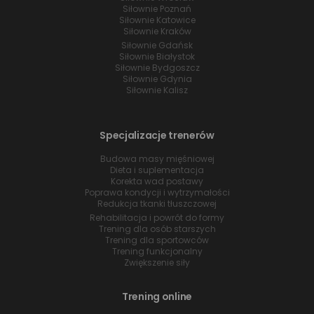
Siłownie Poznań
Siłownie Katowice
Siłownie Kraków
Siłownie Gdańsk
Siłownie Białystok
Siłownie Bydgoszcz
Siłownie Gdynia
Siłownie Kalisz
Specjalizacje trenerów
Budowa masy mięśniowej
Dieta i suplementacja
Korekta wad postawy
Poprawa kondycji i wytrzymałości
Redukcja tkanki tłuszczowej
Rehabilitacja i powrót do formy
Trening dla osób starszych
Trening dla sportowców
Trening funkcjonalny
Zwiększenie siły
Trening online