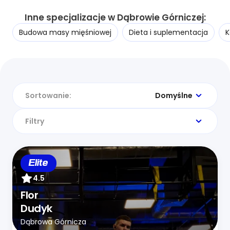
Inne specjalizacje w Dąbrowie Górniczej:
Budowa masy mięśniowej
Dieta i suplementacja
K
Sortowanie:
Domyślne
Filtry
Elite
4.5
Flor
Dudyk
Dąbrowa Górnicza