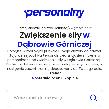
Home
/
Miasta
/
Dąbrowa Górnicza
/
Zwiększenie siły
Zwiększenie siły
w
Dąbrowie Górniczej
Utknąłeś w martwym punkcie i Twoje ciężary od dawna 
stoją w miejscu? Na Personalny.eu znajdziesz 1 trenera 
personalnego od zwiększenia siły w Dąbrowie Górniczej. 
Porównaj doświadczenie, opinie podopiecznych i ceny, a 
następnie zacznij trening dopasowany do Twojego celu.
1
trener
4,5
średnia ocen
2
opinie
Miasto lub siłownia