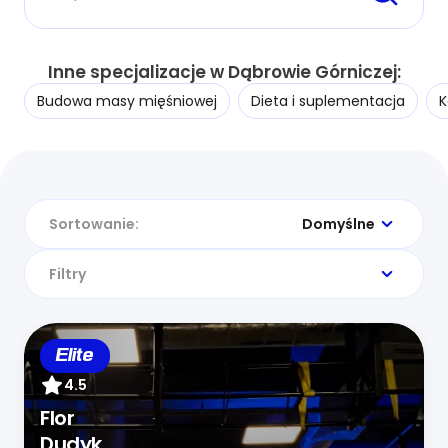
Inne specjalizacje w Dąbrowie Górniczej:
Budowa masy mięśniowej
Dieta i suplementacja
K
Sortowanie:
Domyślne
Filtry
Elite
4.5
Flor
Dudyk