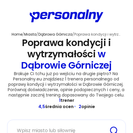
Home
/
Miasta
/
Dąbrowa Górnicza
/
Poprawa kondycji i wytrzymałości
Poprawa kondycji i
wytrzymałości
w
Dąbrowie Górniczej
Brakuje Ci tchu już po wejściu na drugie piętro? Na 
Personalny.eu znajdziesz 1 trenera personalnego od 
poprawy kondycji i wytrzymałości w Dąbrowie Górniczej. 
Porównaj doświadczenie, opinie podopiecznych i ceny, a 
następnie zacznij trening dopasowany do Twojego celu.
1
trener
4,5
średnia ocen
2
opinie
Miasto lub siłownia