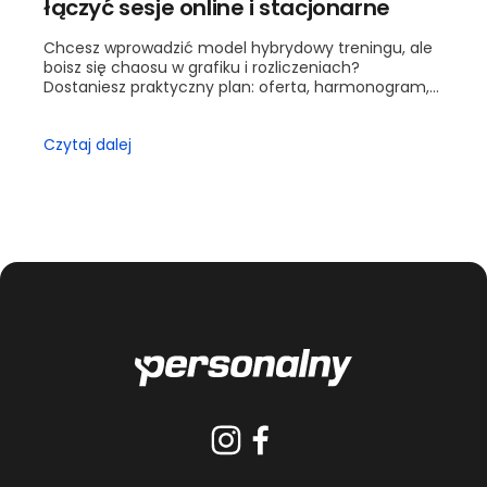
łączyć sesje online i stacjonarne
Chcesz wprowadzić model hybrydowy treningu, ale
boisz się chaosu w grafiku i rozliczeniach?
Dostaniesz praktyczny plan: oferta, harmonogram,
wyceny i kontrola jakości. Przejdziesz krok po kroku
od ofe...
Czytaj dalej