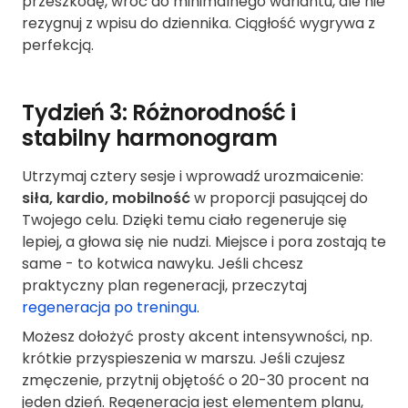
przeszkodę, wróć do minimalnego wariantu, ale nie
rezygnuj z wpisu do dziennika. Ciągłość wygrywa z
perfekcją.
Tydzień 3: Różnorodność i
stabilny harmonogram
Utrzymaj cztery sesje i wprowadź urozmaicenie:
siła, kardio, mobilność
w proporcji pasującej do
Twojego celu. Dzięki temu ciało regeneruje się
lepiej, a głowa się nie nudzi. Miejsce i pora zostają te
same - to kotwica nawyku. Jeśli chcesz
praktyczny plan regeneracji, przeczytaj
regeneracja po treningu
.
Możesz dołożyć prosty akcent intensywności, np.
krótkie przyspieszenia w marszu. Jeśli czujesz
zmęczenie, przytnij objętość o 20-30 procent na
jeden dzień. Regeneracja jest elementem planu,