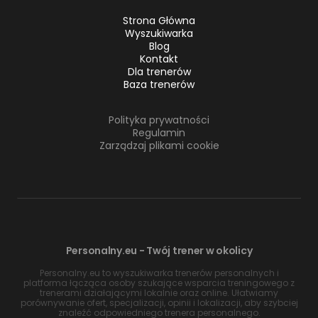
Strona Główna
Wyszukiwarka
Blog
Kontakt
Dla trenerów
Baza trenerów
Polityka prywatności
Regulamin
Zarządzaj plikami cookie
Personalny.eu - Twój trener w okolicy
Personalny.eu to wyszukiwarka trenerów personalnych i
platforma łącząca osoby szukające wsparcia treningowego z
trenerami działającymi lokalnie oraz online. Ułatwiamy
porównywanie ofert, specjalizacji, opinii i lokalizacji, aby szybciej
znaleźć odpowiedniego trenera personalnego.