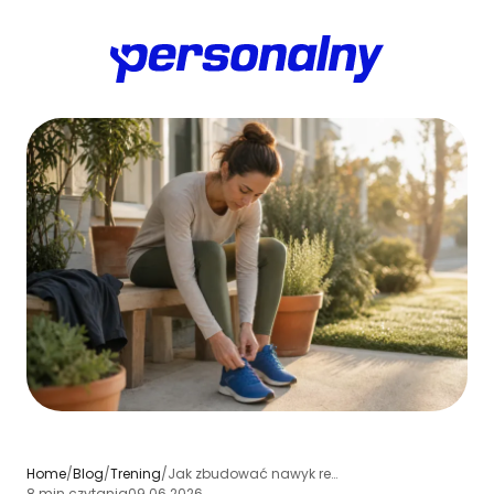
Home
/
Blog
/
Trening
/
Jak zbudować nawyk regularnego treningu: 4-tygodniowy plan i strategie
8 min czytania
09.06.2026