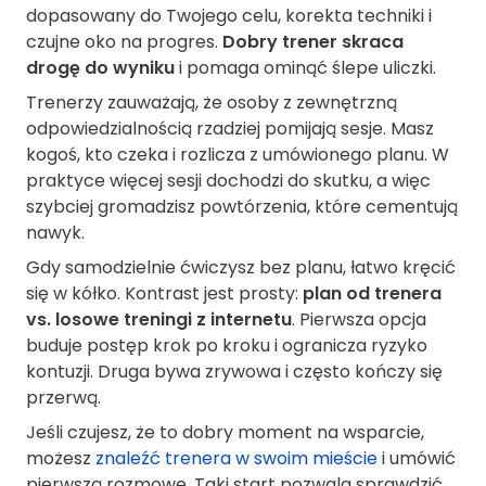
dopasowany do Twojego celu, korekta techniki i
czujne oko na progres.
Dobry trener skraca
drogę do wyniku
i pomaga ominąć ślepe uliczki.
Trenerzy zauważają, że osoby z zewnętrzną
odpowiedzialnością rzadziej pomijają sesje. Masz
kogoś, kto czeka i rozlicza z umówionego planu. W
praktyce więcej sesji dochodzi do skutku, a więc
szybciej gromadzisz powtórzenia, które cementują
nawyk.
Gdy samodzielnie ćwiczysz bez planu, łatwo kręcić
się w kółko. Kontrast jest prosty:
plan od trenera
vs. losowe treningi z internetu
. Pierwsza opcja
buduje postęp krok po kroku i ogranicza ryzyko
kontuzji. Druga bywa zrywowa i często kończy się
przerwą.
Jeśli czujesz, że to dobry moment na wsparcie,
możesz
znaleźć trenera w swoim mieście
i umówić
pierwszą rozmowę. Taki start pozwala sprawdzić