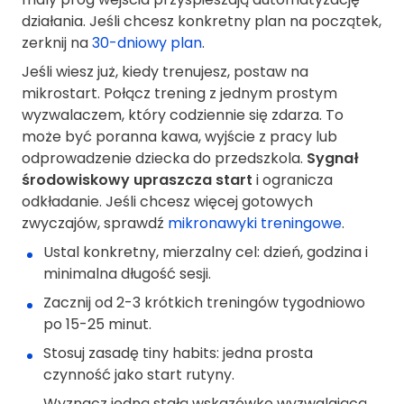
działania. Jeśli chcesz konkretny plan na początek,
zerknij na
30-dniowy plan
.
Jeśli wiesz już, kiedy trenujesz, postaw na
mikrostart. Połącz trening z jednym prostym
wyzwalaczem, który codziennie się zdarza. To
może być poranna kawa, wyjście z pracy lub
odprowadzenie dziecka do przedszkola.
Sygnał
środowiskowy upraszcza start
i ogranicza
odkładanie. Jeśli chcesz więcej gotowych
zwyczajów, sprawdź
mikronawyki treningowe
.
Ustal konkretny, mierzalny cel: dzień, godzina i
minimalna długość sesji.
Zacznij od 2-3 krótkich treningów tygodniowo
po 15-25 minut.
Stosuj zasadę tiny habits: jedna prosta
czynność jako start rutyny.
Wyznacz jedną stałą wskazówkę wyzwalającą