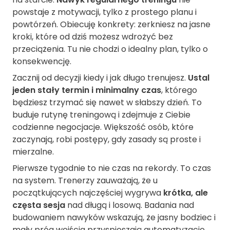
powstaje z motywacji, tylko z prostego planu i
powtórzeń. Obiecuję konkrety: zerkniesz na jasne
kroki, które od dziś możesz wdrożyć bez
przeciążenia. Tu nie chodzi o idealny plan, tylko o
konsekwencję.
Zacznij od decyzji kiedy i jak długo trenujesz.
Ustal
jeden stały termin i minimalny czas
, którego
będziesz trzymać się nawet w słabszy dzień. To
buduje rutynę treningową i zdejmuje z Ciebie
codzienne negocjacje. Większość osób, które
zaczynają, robi postępy, gdy zasady są proste i
mierzalne.
Pierwsze tygodnie to nie czas na rekordy. To czas
na system. Trenerzy zauważają, że u
początkujących najczęściej wygrywa
krótka, ale
częsta sesja
nad długą i losową. Badania nad
budowaniem nawyków wskazują, że jasny bodziec i
mały próg wejścia przyspieszają automatyzację