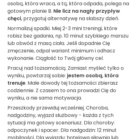
osobą, która wraca, a tą, która odpada, polega na
gotowym planie B.
Nie licz na nagły przypływ
chęci
, przygotuj alternatywę na słabszy dzień.
Normalizuj spadki. Miej 2-3 mini treningi, które
robisz bez gadania, np. 10 minut szybkiego marszu
lub obwód z masą ciała. Jeśli dopadnie Cię
zmęczenie, odpal wariant minimum i odhacz
wykonanie. Ciągłość to Twój główny cel.
Pracuj nad tożsamością. Zamiast myśleć tylko o
wyniku, powtarzaj sobie:
jestem osobą, która
trenuje
. Małe dowody tej tożsamości zbierasz
codziennie. Z czasem to ona prowadzi Cię do
wyniku, a nie sama motywacja.
Przeszkody przewiduj wcześniej. Choroba,
nadgodziny, wyjazd służbowy - każda z tych
sytuacji ma gotowy scenariusz. Dla choroby:
odpoczynek i spacer. Dla nadgodzin: 12 minut
mobilności. Dla wyjazdu: hotelowa siłownia lub