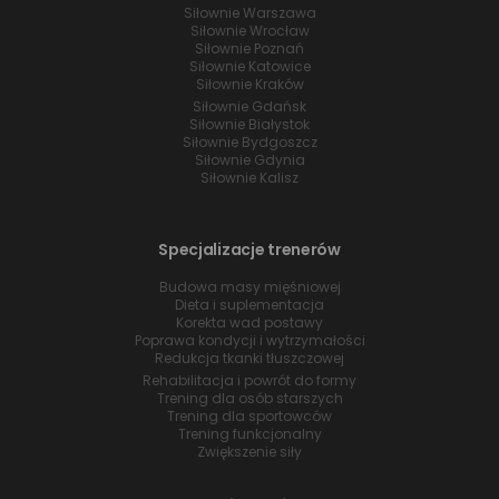
Siłownie Warszawa
Siłownie Wrocław
Siłownie Poznań
Siłownie Katowice
Siłownie Kraków
Siłownie Gdańsk
Siłownie Białystok
Siłownie Bydgoszcz
Siłownie Gdynia
Siłownie Kalisz
Specjalizacje trenerów
Budowa masy mięśniowej
Dieta i suplementacja
Korekta wad postawy
Poprawa kondycji i wytrzymałości
Redukcja tkanki tłuszczowej
Rehabilitacja i powrót do formy
Trening dla osób starszych
Trening dla sportowców
Trening funkcjonalny
Zwiększenie siły