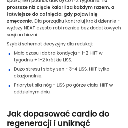
spokojnie i podnoś dawkę co 1-2 tygodnie.
To
prostsze niż cięcie kalorii za każdym razem, a
łatwiejsze do cofnięcia, gdy pojawi się
zmęczenie.
Dla porządku kontroluj kroki dziennie -
wyższy NEAT często robi różnicę bez dodatkowych
sesji na bieżni.
Szybki schemat decyzyjny dla redukcji:
Mało czasu i dobra kondycja - 1-2 HIIT w
tygodniu + 1-2 krótkie LISS.
Dużo stresu i słaby sen - 3-4 LISS, HIIT tylko
okazjonalnie.
Priorytet siła nóg - LISS po górze ciała, HIIT w
oddzielnym dniu.
Jak dopasować cardio do
regeneracji i uniknąć