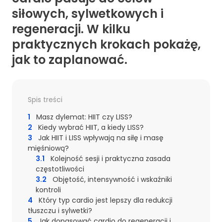
siłowych, sylwetkowych i
regeneracji. W kilku
praktycznych krokach pokażę,
jak to zaplanować.
Spis treści
1
Masz dylemat: HIIT czy LISS?
2
Kiedy wybrać HIIT, a kiedy LISS?
3
Jak HIIT i LISS wpływają na siłę i masę
mięśniową?
3.1
Kolejność sesji i praktyczna zasada
częstotliwości
3.2
Objętość, intensywność i wskaźniki
kontroli
4
Który typ cardio jest lepszy dla redukcji
tłuszczu i sylwetki?
5
Jak dopasować cardio do regeneracji i