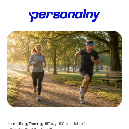
Home
/
Blog
/
Trening
/
HIIT czy LISS: jak dobrać cardio do celów siłowych, sylwetkowych i regeneracji
7 min czytania
30.05.2026