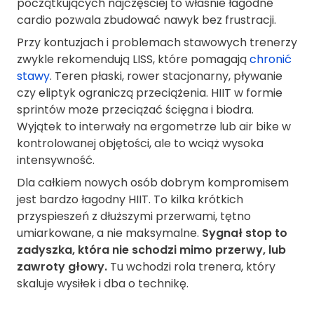
początkujących najczęściej to właśnie łagodne
cardio pozwala zbudować nawyk bez frustracji.
Przy kontuzjach i problemach stawowych trenerzy
zwykle rekomendują LISS, które pomagają
chronić
stawy
. Teren płaski, rower stacjonarny, pływanie
czy eliptyk ograniczą przeciążenia. HIIT w formie
sprintów może przeciążać ścięgna i biodra.
Wyjątek to interwały na ergometrze lub air bike w
kontrolowanej objętości, ale to wciąż wysoka
intensywność.
Dla całkiem nowych osób dobrym kompromisem
jest bardzo łagodny HIIT. To kilka krótkich
przyspieszeń z dłuższymi przerwami, tętno
umiarkowane, a nie maksymalne.
Sygnał stop to
zadyszka, która nie schodzi mimo przerwy, lub
zawroty głowy.
Tu wchodzi rola trenera, który
skaluje wysiłek i dba o technikę.