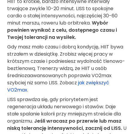
HIIT to krótkie, bardzo intensywne interwały
trwające zwykle 10-20 minut. LISS to spokojne
cardio o stałej intensywności, najczęściej 30-60
minut marszu, roweru lub orbitreka.
Wybór
powinien wynikać z celu, dostępnego czasu i
Twojej tolerancji na wysiłek.
Gdy masz mało czasu i dobrą kondycję, HIIT bywa
strzałem w dziesiątkę. Zrobisz więcej pracy w
krótszym czasie i podniesiesz wydolność tlenowo-
beztlenową. Trenerzy widzą, że HIIT u osób
średniozaawansowanych poprawia VO2max
szybciej niż samo LISS. Zobacz
jak zwiększyć
VO2max
.
LISS sprawdza się, gdy priorytetem jest
regeneracja układu nerwowego i stawów. Daje
stałe spalanie kalorii przy mniejszym streście dla
organizmu.
Jeśli wracasz po przerwie lub masz
niską tolerancję intensywności, zacznij od LISS.
U