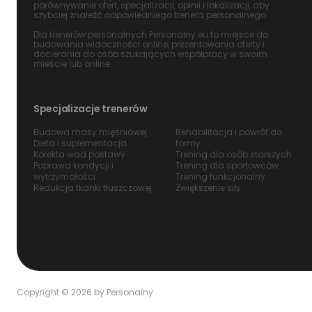
porównywanie ofert, specjalizacji, opinii i lokalizacji, aby
szybciej znaleźć odpowiedniego trenera personalnego.
Dla trenerów personalnych Personalny.eu to miejsce do
budowania widoczności online, prezentowania oferty i
docierania do osób szukających współpracy w swoim
mieście lub online.
Specjalizacje trenerów
Budowa masy mięśniowej
Rehabilitacja i powrót do
Dieta i suplementacja
formy
Korekta wad postawy
Trening dla osób starszych
Poprawa kondycji i
Trening dla sportowców
wytrzymałości
Trening funkcjonalny
Redukcja tkanki tłuszczowej
Zwiększenie siły
Copyright © 2026 by Personalny