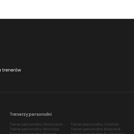
a trenerów
Trenerzy personalni
Trener personalny Warszawa
Trener personalny Gdańsk
Trener personalny Wrocław
Trener personalny Białystok
Trener personalny Poznań
Trener personalny Bydgoszcz