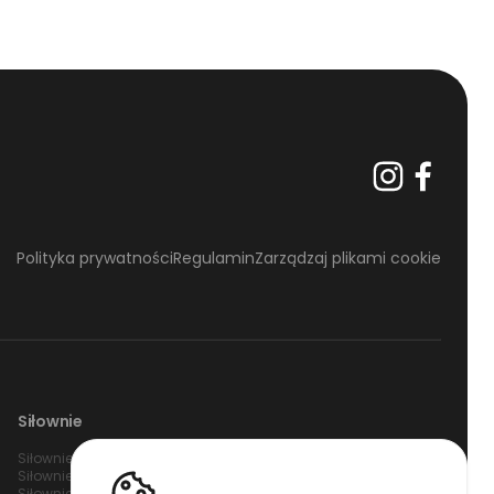
Polityka prywatności
Regulamin
Zarządzaj plikami cookie
Siłownie
Siłownie Warszawa
Siłownie Gdańsk
Siłownie Wrocław
Siłownie Białystok
Siłownie Poznań
Siłownie Bydgoszcz