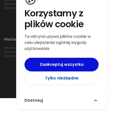
Siłownie Katowice
Siłownie Gdynia
Siłownie Kraków
Siłownie Kalisz
Korzystamy z
plików cookie
Ta witryna używa plików cookie w
Platforma dla trenerów
celu ulepszenia ogólnej wygody
użytkowania.
Dla trenera Warszawa
Dla trenera Katowice
Dla trenera Wrocław
Dla trenera Kraków
Dla trenera Poznań
Dla trenera Gdańsk
Zaakceptuj wszystko
Tylko niezbędne
Dostosuj