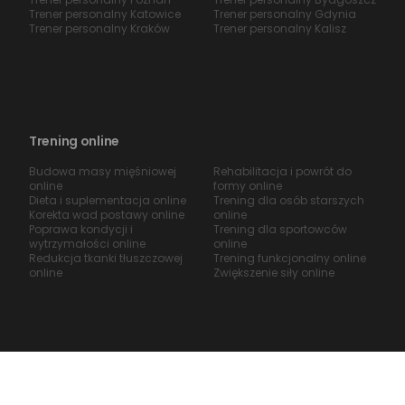
Trener personalny Katowice
Trener personalny Gdynia
Trener personalny Kraków
Trener personalny Kalisz
Trening online
Budowa masy mięśniowej
Rehabilitacja i powrót do
online
formy online
Dieta i suplementacja online
Trening dla osób starszych
Korekta wad postawy online
online
Poprawa kondycji i
Trening dla sportowców
wytrzymałości online
online
Redukcja tkanki tłuszczowej
Trening funkcjonalny online
online
Zwiększenie siły online