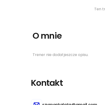
Ten t
O mnie
Trener nie dodał jeszcze opisu.
Kontakt
szymonkalata@gmail.com