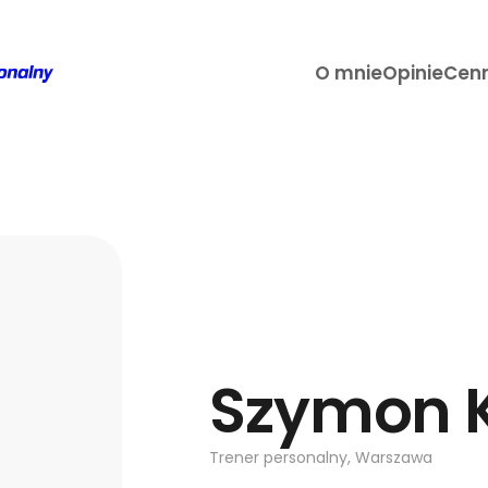
O mnie
Opinie
Cenn
Szymon 
Trener personalny, Warszawa