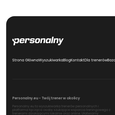
Strona Główna
Wyszukiwarka
Blog
Kontakt
Dla trenerów
Baz
Personalny.eu - Twój trener w okolicy
Personalny.eu to wyszukiwarka trenerów personalnych i
platforma łącząca osoby szukające wsparcia treningowego z
trenerami działającymi lokalnie oraz online. Ułatwiamy