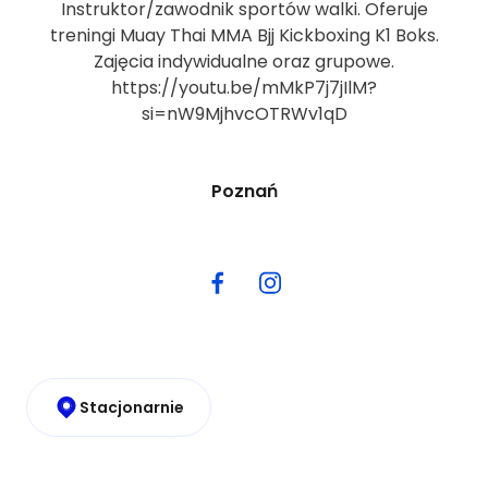
Instruktor/zawodnik sportów walki. Oferuje
treningi Muay Thai MMA Bjj Kickboxing K1 Boks.
Zajęcia indywidualne oraz grupowe.
https://youtu.be/mMkP7j7jIlM?
si=nW9MjhvcOTRWv1qD
Poznań
Stacjonarnie