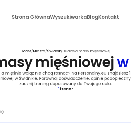
Strona Główna
Wyszukiwarka
Blog
Kontakt
Home
/
Miasta
/
Świdnik
/
Budowa masy mięśniowej
masy mięśniowej
w
 a mięśnie wciąż nie chcą rosnąć? Na Personalny.eu znajdziesz 
owej w Świdnikie. Porównaj doświadczenie, opinie podopiecznyc
zacznij trening dopasowany do Twojego celu.
1
trener