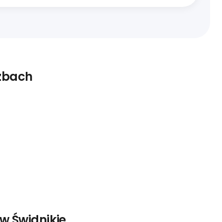
czbach
w Świdnikie