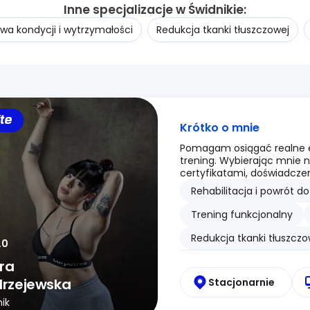
Inne specjalizacje w Świdnikie:
wa kondycji i wytrzymałości
Redukcja tkanki tłuszczowej
ite
Krótko o mnie
Pomagam osiągać realne efe
trening. Wybierając mnie 
certyfikatami, doświadczeni
Rehabilitacja i powrót d
Trening funkcjonalny
Redukcja tkanki tłuszczo
.0
ira
rzejewska
Stacjonarnie
ik