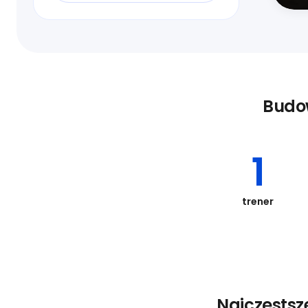
Budow
1
trener
Najczęstsz