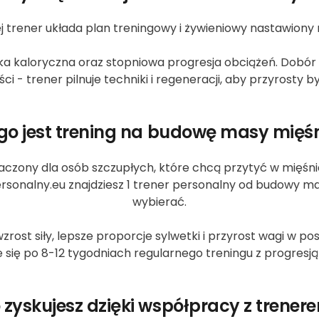
 trener układa plan treningowy i żywieniowy nastawiony n
 kaloryczna oraz stopniowa progresja obciążeń. Dobór ćw
i - trener pilnuje techniki i regeneracji, aby przyrosty b
go jest trening na budowę masy mięś
aczony dla osób szczupłych, które chcą przytyć w mięśn
Personalny.eu znajdziesz 1 trener personalny od budowy 
wybierać.
ost siły, lepsze proporcje sylwetki i przyrost wagi w pos
 się po 8-12 tygodniach regularnego treningu z progresją
 zyskujesz dzięki współpracy z trener