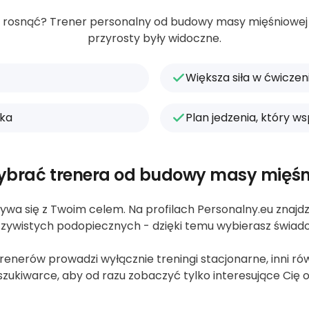
cą rosnąć? Trener personalny od budowy masy mięśniowej u
przyrosty były widoczne.
Większa siła w ćwicz
tka
Plan jedzenia, który w
ybrać trenera od budowy masy mięśn
ywa się z Twoim celem. Na profilach Personalny.eu znajdzie
zywistych podopiecznych - dzięki temu wybierasz świad
nerów prowadzi wyłącznie treningi stacjonarne, inni równi
zukiwarce, aby od razu zobaczyć tylko interesujące Cię o