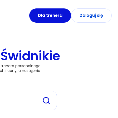
Dla trenera
Zaloguj się
 Świdnikie
1 trenera personalnego 
h i ceny, a następnie 