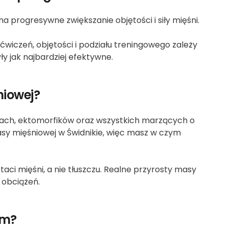
a progresywne zwiększanie objętości i siły mięśni.
iczeń, objętości i podziału treningowego zależy
yły jak najbardziej efektywne.
niowej?
iach, ektomorfików oraz wszystkich marzących o
masy mięśniowej w Świdnikie, więc masz w czym
taci mięśni, a nie tłuszczu. Realne przyrosty masy
 obciążeń.
em?