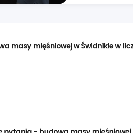
a masy mięśniowej w Świdnikie w li
e pytania - budowa masy mięśniowej 