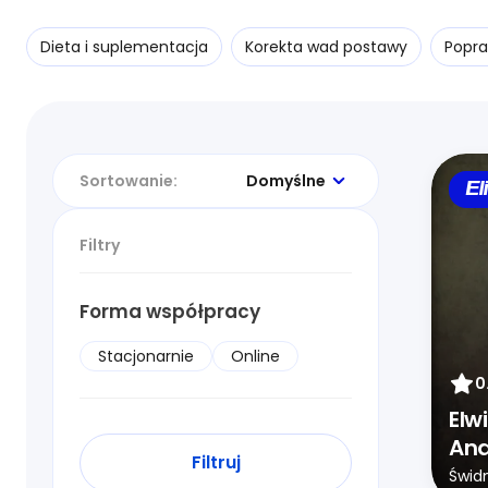
Dieta i suplementacja
Korekta wad postawy
Popra
Sortowanie:
Domyślne
El
Filtry
Forma współpracy
Stacjonarnie
Online
0
Elw
And
Filtruj
Świdn