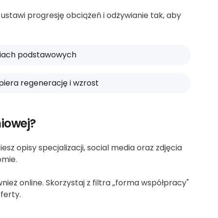
stawi progresję obciążeń i odżywianie tak, aby
eniach podstawowych
spiera regenerację i wzrost
iowej?
sz opisy specjalizacji, social media oraz zdjęcia
omie.
eż online. Skorzystaj z filtra „forma współpracy"
ferty.