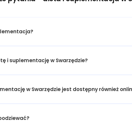
plementacja?
ietę i suplementację w Swarzędzie?
lementację w Swarzędzie jest dostępny również onli
spodziewać?