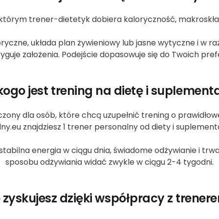
 którym trener-dietetyk dobiera kaloryczność, makroskła
ryczne, układa plan żywieniowy lub jasne wytyczne i w r
yguje założenia. Podejście dopasowuje się do Twoich prefere
kogo jest trening na dietę i suplement
czony dla osób, które chcą uzupełnić trening o prawidłow
y.eu znajdziesz 1 trener personalny od diety i suplemen
 stabilna energia w ciągu dnia, świadome odżywianie i tr
sposobu odżywiania widać zwykle w ciągu 2-4 tygodni.
 zyskujesz dzięki współpracy z trener