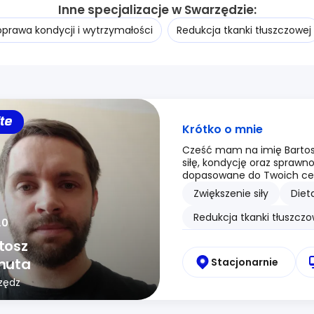
Inne specjalizacje w Swarzędzie:
oprawa kondycji i wytrzymałości
Redukcja tkanki tłuszczowej
ite
Krótko o mnie
Cześć mam na imię Bartos
siłę, kondycję oraz sprawn
dopasowane do Twoich cel
Zwiększenie siły
Diet
Redukcja tkanki tłuszczo
.0
tosz
huta
Stacjonarnie
zędz