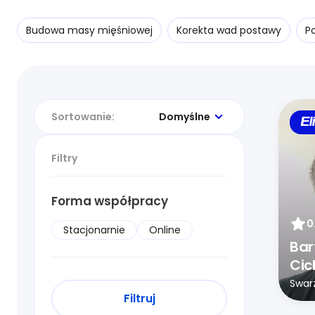
Budowa masy mięśniowej
Korekta wad postawy
P
Sortowanie:
Domyślne
El
Filtry
Forma współpracy
0
Stacjonarnie
Online
Bar
Cic
Swar
Filtruj