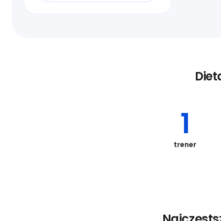
Diet
1
trener
Najczęsts