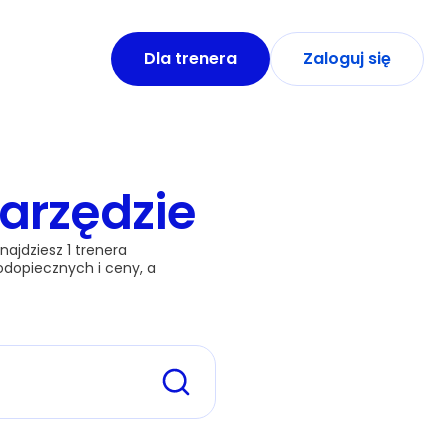
Dla trenera
Zaloguj się
arzędzie
ajdziesz 1 trenera 
odopiecznych i ceny, a 