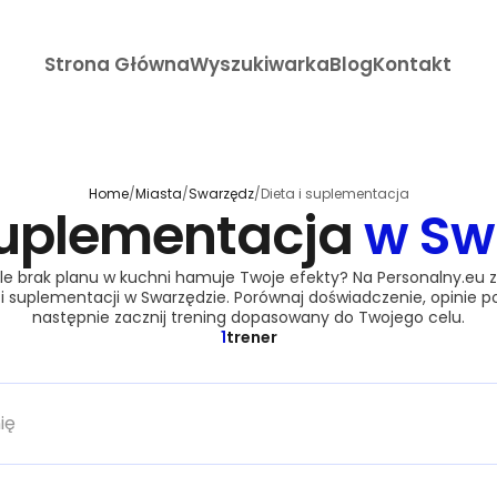
Strona Główna
Wyszukiwarka
Blog
Kontakt
Home
/
Miasta
/
Swarzędz
/
Dieta i suplementacja
 suplementacja
w Sw
ale brak planu w kuchni hamuje Twoje efekty? Na Personalny.eu zn
i suplementacji w Swarzędzie. Porównaj doświadczenie, opinie p
następnie zacznij trening dopasowany do Twojego celu.
1
trener