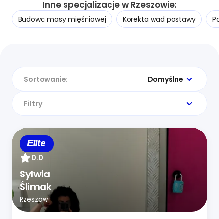
Inne specjalizacje w Rzeszowie:
Budowa masy mięśniowej
Korekta wad postawy
P
Sortowanie:
Domyślne
Filtry
Elite
0.0
Sylwia
Ślimak
Rzeszów