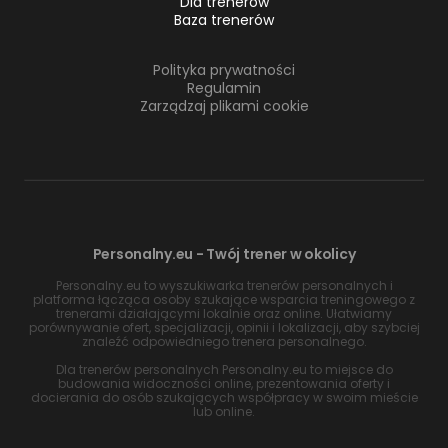
Dla trenerów
Baza trenerów
Polityka prywatności
Regulamin
Zarządzaj plikami cookie
Personalny.eu - Twój trener w okolicy
Personalny.eu to wyszukiwarka trenerów personalnych i
platforma łącząca osoby szukające wsparcia treningowego z
trenerami działającymi lokalnie oraz online. Ułatwiamy
porównywanie ofert, specjalizacji, opinii i lokalizacji, aby szybciej
znaleźć odpowiedniego trenera personalnego.
Dla trenerów personalnych Personalny.eu to miejsce do
budowania widoczności online, prezentowania oferty i
docierania do osób szukających współpracy w swoim mieście
lub online.