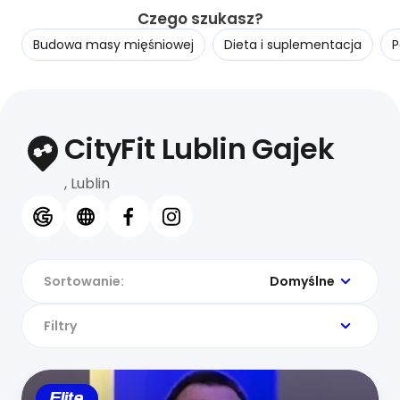
Czego szukasz?
Budowa masy mięśniowej
Dieta i suplementacja
P
CityFit Lublin Gajek
, Lublin
Sortowanie:
Domyślne
Filtry
Elite