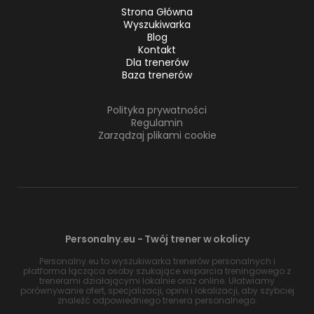
Strona Główna
Wyszukiwarka
Blog
Kontakt
Dla trenerów
Baza trenerów
Polityka prywatności
Regulamin
Zarządzaj plikami cookie
Personalny.eu - Twój trener w okolicy
Personalny.eu to wyszukiwarka trenerów personalnych i
platforma łącząca osoby szukające wsparcia treningowego z
trenerami działającymi lokalnie oraz online. Ułatwiamy
porównywanie ofert, specjalizacji, opinii i lokalizacji, aby szybciej
znaleźć odpowiedniego trenera personalnego.