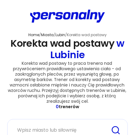
Home
/
Miasta
/
Lubin
/
Korekta wad postawy
Korekta wad postawy
w
Lubinie
Korekta wad postawy to praca trenera nad 
przywróceniem prawidłowego ustawienia ciała - od 
zaokrąglonych pleców, przez wysuniętą głowę, po 
asymetrię barków. Trener od korekty wad postawy 
wzmocni osłabione mięśnie i nauczy Cię prawidłowych 
wzorców ruchu. Przejrzyj dostępnych trenerów w Lubinie, 
porównaj ich podejście i wybierz osobę, z którą 
zrealizujesz swój cel.
0
trenerów
Miasto lub siłownia