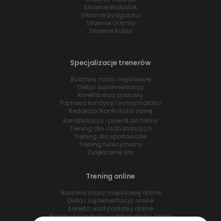
Siłownie Białystok
Siłownie Bydgoszcz
Siłownie Gdynia
Siłownie Kalisz
Specjalizacje trenerów
Budowa masy mięśniowej
Dieta i suplementacja
Korekta wad postawy
Poprawa kondycji i wytrzymałości
Redukcja tkanki tłuszczowej
Rehabilitacja i powrót do formy
Trening dla osób starszych
Trening dla sportowców
Trening funkcjonalny
Zwiększenie siły
Trening online
Budowa masy mięśniowej online
Dieta i suplementacja online
Korekta wad postawy online
Poprawa kondycji i wytrzymałości online