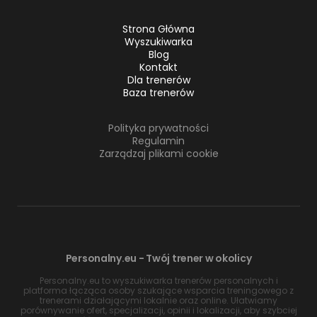
Strona Główna
Wyszukiwarka
Blog
Kontakt
Dla trenerów
Baza trenerów
Polityka prywatności
Regulamin
Zarządzaj plikami cookie
Personalny.eu - Twój trener w okolicy
Personalny.eu to wyszukiwarka trenerów personalnych i
platforma łącząca osoby szukające wsparcia treningowego z
trenerami działającymi lokalnie oraz online. Ułatwiamy
porównywanie ofert, specjalizacji, opinii i lokalizacji, aby szybciej