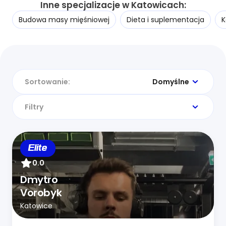
Inne specjalizacje w Katowicach:
Budowa masy mięśniowej
Dieta i suplementacja
K
Sortowanie:
Domyślne
Filtry
Elite
0.0
Dmytro
Vorobyk
Katowice