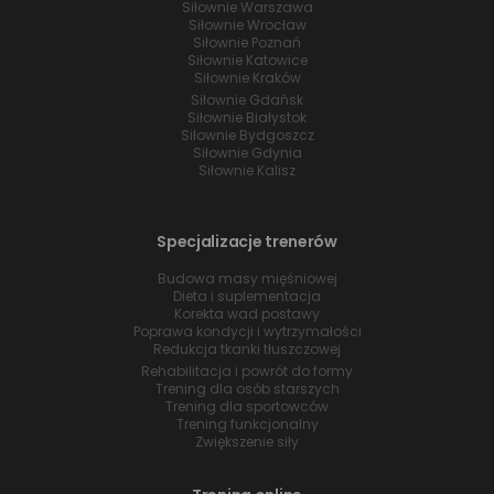
Siłownie Warszawa
Siłownie Wrocław
Siłownie Poznań
Siłownie Katowice
Siłownie Kraków
Siłownie Gdańsk
Siłownie Białystok
Siłownie Bydgoszcz
Siłownie Gdynia
Siłownie Kalisz
Specjalizacje trenerów
Budowa masy mięśniowej
Dieta i suplementacja
Korekta wad postawy
Poprawa kondycji i wytrzymałości
Redukcja tkanki tłuszczowej
Rehabilitacja i powrót do formy
Trening dla osób starszych
Trening dla sportowców
Trening funkcjonalny
Zwiększenie siły