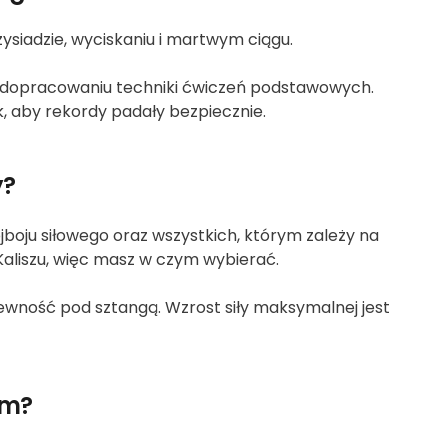
zysiadzie, wyciskaniu i martwym ciągu.
na dopracowaniu techniki ćwiczeń podstawowych.
k, aby rekordy padały bezpiecznie.
y?
jboju siłowego oraz wszystkich, którym zależy na
w Kaliszu, więc masz w czym wybierać.
pewność pod sztangą. Wzrost siły maksymalnej jest
em?