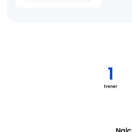
1
trener
Najc