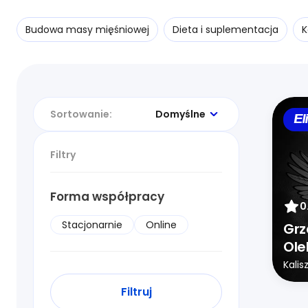
Budowa masy mięśniowej
Dieta i suplementacja
K
Sortowanie:
Domyślne
El
Filtry
Forma współpracy
0
Stacjonarnie
Online
Grz
Ole
Kalis
Filtruj