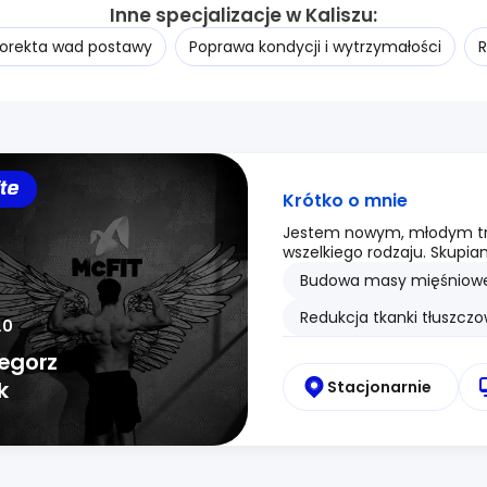
Inne specjalizacje w Kaliszu:
orekta wad postawy
Poprawa kondycji i wytrzymałości
R
ite
Krótko o mnie
Jestem nowym, młodym tre
wszelkiego rodzaju. Skupiam
Budowa masy mięśniowe
Redukcja tkanki tłuszczo
.0
egorz
k
Stacjonarnie
z