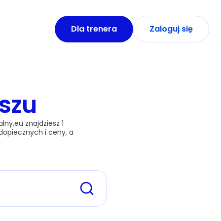
Dla trenera
Zaloguj się
iszu
ny.eu znajdziesz 1 
dopiecznych i ceny, a 