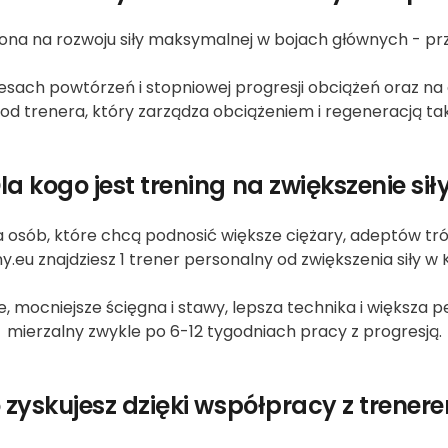
piona na rozwoju siły maksymalnej w bojach głównych - pr
kresach powtórzeń i stopniowej progresji obciążeń oraz 
od trenera, który zarządza obciążeniem i regeneracją ta
la kogo jest trening na zwiększenie sił
la osób, które chcą podnosić większe ciężary, adeptów tró
lny.eu znajdziesz 1 trener personalny od zwiększenia siły 
 mocniejsze ścięgna i stawy, lepsza technika i większa 
mierzalny zwykle po 6-12 tygodniach pracy z progresją.
 zyskujesz dzięki współpracy z trener