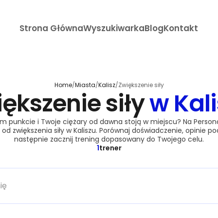
Strona Główna
Wyszukiwarka
Blog
Kontakt
Home
/
Miasta
/
Kalisz
/
Zwiększenie siły
ększenie siły
w Kal
 punkcie i Twoje ciężary od dawna stoją w miejscu? Na Personal
od zwiększenia siły w Kaliszu. Porównaj doświadczenie, opinie po
następnie zacznij trening dopasowany do Twojego celu.
1
trener