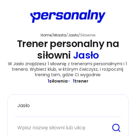
Home
/
Miasta
/
Jasło
/
Siłownie
Trener personalny na
siłowni
Jasło
W Jasło znajdziesz 1 siłownię z trenerami personalnymi i 1 
trenera. Wybierz klub, w którym ćwiczysz, i rozpocznij 
trening tam, gdzie Ci wygodnie.
1
siłownia
1
trener