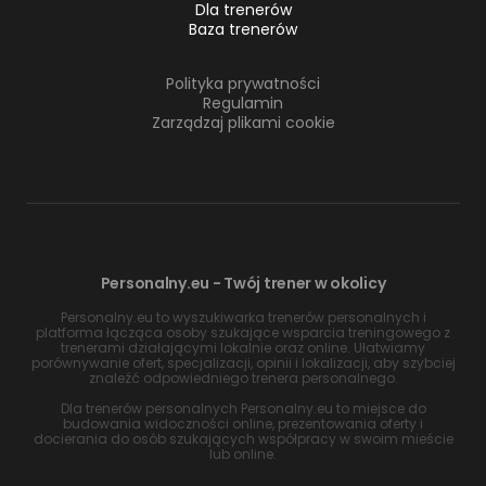
Dla trenerów
Baza trenerów
Polityka prywatności
Regulamin
Zarządzaj plikami cookie
Personalny.eu - Twój trener w okolicy
Personalny.eu to wyszukiwarka trenerów personalnych i
platforma łącząca osoby szukające wsparcia treningowego z
trenerami działającymi lokalnie oraz online. Ułatwiamy
porównywanie ofert, specjalizacji, opinii i lokalizacji, aby szybciej
znaleźć odpowiedniego trenera personalnego.
Dla trenerów personalnych Personalny.eu to miejsce do
budowania widoczności online, prezentowania oferty i
docierania do osób szukających współpracy w swoim mieście
lub online.