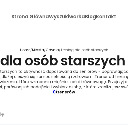
Strona Główna
Wyszukiwarka
Blog
Kontakt
Home
/
Miasta
/
Gdynia
/
Trening dla osób starszych
 dla osób starszyc
starszych to aktywność dopasowana do seniorów - poprawiająca 
jdłużej cieszyć się samodzielnością i zdrowiem. Trener od trenin
wiczenia, które wzmocnią mięśnie, kości i równowagę. Przejrzyj 
, porównaj ich podejście i wybierz osobę, z którą zrealizujesz swó
0
trenerów