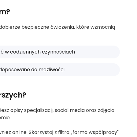
em?
h dobierze bezpieczne ćwiczenia, które wzmocnią
ość w codziennych czynnościach
 dopasowane do możliwości
rszych?
sz opisy specjalizacji, social media oraz zdjęcia
omie.
eż online. Skorzystaj z filtra „forma współpracy"