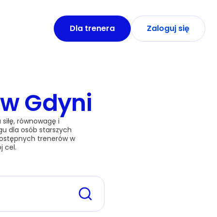
Dla trenera
Zaloguj się
h
w Gdyni
siłę, równowagę i 
gu dla osób starszych 
dostępnych trenerów w 
j cel.