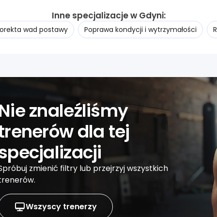
Inne specjalizacje w Gdyni:
orekta wad postawy
Poprawa kondycji i wytrzymałości
R
Nie znaleźliśmy
trenerów dla tej
specjalizacji
Spróbuj zmienić filtry lub przejrzyj wszystkich
trenerów.
Wszyscy trenerzy