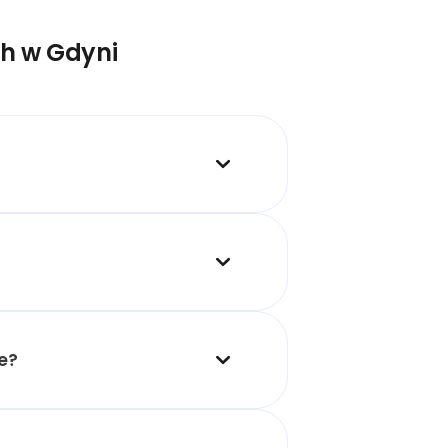
ch w Gdyni
ne?