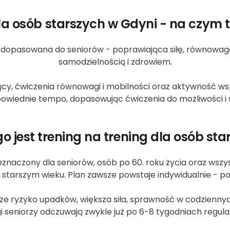
la osób starszych w Gdyni - na czym 
dopasowana do seniorów - poprawiająca siłę, równowagę i
samodzielnością i zdrowiem.
ący, ćwiczenia równowagi i mobilności oraz aktywność w
powiednie tempo, dopasowując ćwiczenia do możliwości i 
o jest trening na trening dla osób st
zeznaczony dla seniorów, osób po 60. roku życia oraz ws
starszym wieku. Plan zawsze powstaje indywidualnie - po
sze ryzyko upadków, większa siła, sprawność w codzienn
gi seniorzy odczuwają zwykle już po 6-8 tygodniach regul