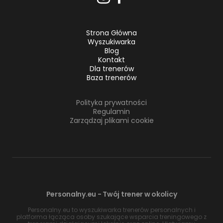
Strona Główna
Wyszukiwarka
Blog
Kontakt
Dla trenerów
Baza trenerów
Polityka prywatności
Regulamin
Zarządzaj plikami cookie
Personalny.eu - Twój trener w okolicy
Personalny.eu to wyszukiwarka trenerów personalnych i
platforma łącząca osoby szukające wsparcia treningowego z