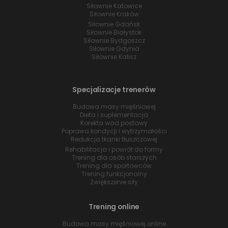
Siłownie Katowice
Siłownie Kraków
Siłownie Gdańsk
Siłownie Białystok
Siłownie Bydgoszcz
Siłownie Gdynia
Siłownie Kalisz
Specjalizacje trenerów
Budowa masy mięśniowej
Dieta i suplementacja
Korekta wad postawy
Poprawa kondycji i wytrzymałości
Redukcja tkanki tłuszczowej
Rehabilitacja i powrót do formy
Trening dla osób starszych
Trening dla sportowców
Trening funkcjonalny
Zwiększenie siły
Trening online
Budowa masy mięśniowej online