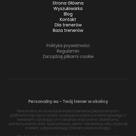
Strona Główna
Wyszukiwarka
Blog
Kontakt
Dla trenerów
Baza trenerów
Polityka prywatności
Regulamin
Zarządzaj plikami cookie
Personalny.eu - Twój trener w okolicy
Personalny.eu to wyszukiwarka trenerów personalnych i
platforma łącząca osoby szukające wsparcia treningowego z
trenerami działającymi lokalnie oraz online. Ułatwiamy
porównywanie ofert, specjalizacji, opinii i lokalizacji, aby szybciej
znaleźć odpowiedniego trenera personalnego.