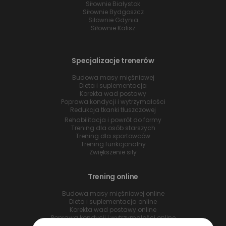
Siłownie Białystok
Siłownie Bydgoszcz
Siłownie Gdynia
Siłownie Kalisz
Specjalizacje trenerów
Budowa masy mięśniowej
Dieta i suplementacja
Korekta wad postawy
Poprawa kondycji i wytrzymałości
Redukcja tkanki tłuszczowej
Rehabilitacja i powrót do formy
Trening dla osób starszych
Trening dla sportowców
Trening funkcjonalny
Zwiększenie siły
Trening online
Budowa masy mięśniowej online
Dieta i suplementacja online
Korekta wad postawy online
Poprawa kondycji i wytrzymałości online
Redukcja tkanki tłuszczowej online