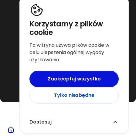
Rehabilitacja i powrót do formy online
Trening dla osób starszych online
Trening dla sportowców online
Trening funkcjonalny online
Korzystamy z plików
Zwiększenie siły online
cookie
Platforma dla trenerów
Ta witryna używa plików cookie w
Dla trenera Warszawa
celu ulepszenia ogólnej wygody
Dla trenera Wrocław
użytkowania.
Dla trenera Poznań
Dla trenera Katowice
Dla trenera Kraków
Dla trenera Gdańsk
Zaakceptuj wszystko
Tylko niezbędne
Copyright © 2026 by Personalny
Dostosuj