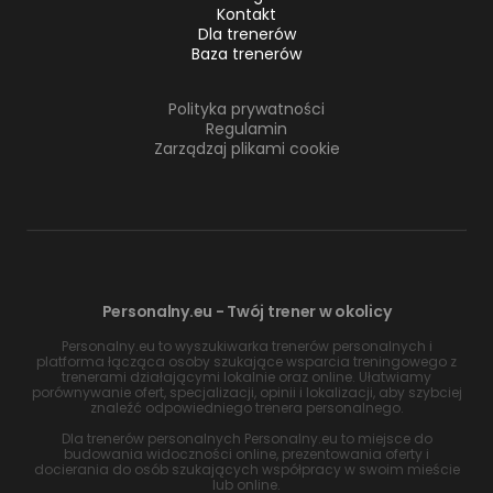
Kontakt
Dla trenerów
Baza trenerów
Polityka prywatności
Regulamin
Zarządzaj plikami cookie
Personalny.eu - Twój trener w okolicy
Personalny.eu to wyszukiwarka trenerów personalnych i
platforma łącząca osoby szukające wsparcia treningowego z
trenerami działającymi lokalnie oraz online. Ułatwiamy
porównywanie ofert, specjalizacji, opinii i lokalizacji, aby szybciej
znaleźć odpowiedniego trenera personalnego.
Dla trenerów personalnych Personalny.eu to miejsce do
budowania widoczności online, prezentowania oferty i
docierania do osób szukających współpracy w swoim mieście
lub online.