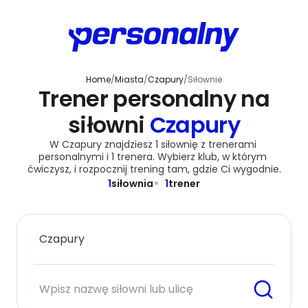
Home
/
Miasta
/
Czapury
/
Siłownie
Trener personalny na
siłowni
Czapury
W Czapury znajdziesz 1 siłownię z trenerami 
personalnymi i 1 trenera. Wybierz klub, w którym 
ćwiczysz, i rozpocznij trening tam, gdzie Ci wygodnie.
1
siłownia
1
trener