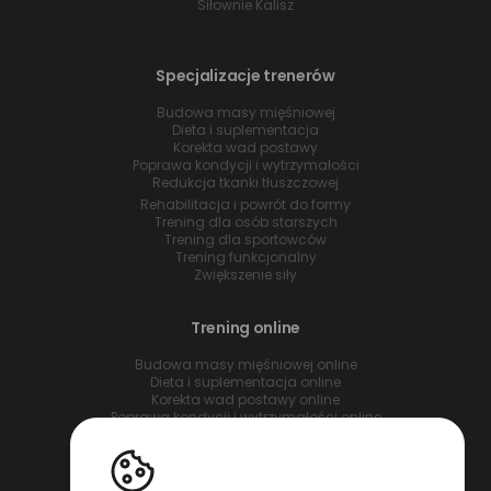
Siłownie Kalisz
Specjalizacje trenerów
Budowa masy mięśniowej
Dieta i suplementacja
Korekta wad postawy
Poprawa kondycji i wytrzymałości
Redukcja tkanki tłuszczowej
Rehabilitacja i powrót do formy
Trening dla osób starszych
Trening dla sportowców
Trening funkcjonalny
Zwiększenie siły
Trening online
Budowa masy mięśniowej online
Dieta i suplementacja online
Korekta wad postawy online
Poprawa kondycji i wytrzymałości online
Redukcja tkanki tłuszczowej online
Rehabilitacja i powrót do formy online
Trening dla osób starszych online