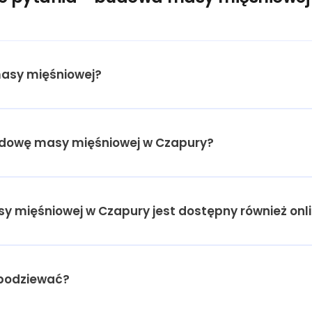
asy mięśniowej?
budowę masy mięśniowej w Czapury?
y mięśniowej w Czapury jest dostępny również onl
spodziewać?