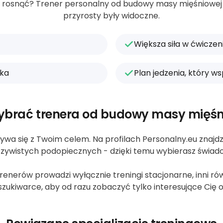
cą rosnąć? Trener personalny od budowy masy mięśniowej u
przyrosty były widoczne.
Większa siła w ćwicz
tka
Plan jedzenia, który w
ybrać trenera od budowy masy mięśn
ywa się z Twoim celem. Na profilach Personalny.eu znajdzie
zywistych podopiecznych - dzięki temu wybierasz świad
nerów prowadzi wyłącznie treningi stacjonarne, inni równi
zukiwarce, aby od razu zobaczyć tylko interesujące Cię o