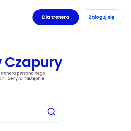
Dla trenera
Zaloguj się
 Czapury
1 trenera personalnego 
 i ceny, a następnie 