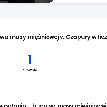
wa masy mięśniowej w Czapury w lic
1
siłownia
ze pytania - budowa masy mięśniowej