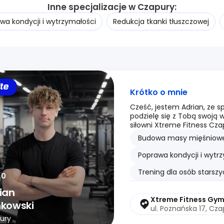
Inne specjalizacje w Czapury:
wa kondycji i wytrzymałości
Redukcja tkanki tłuszczowej
ite
Krótko o mnie
Cześć, jestem Adrian, ze s
podzielę się z Tobą swoją 
siłowni Xtreme Fitness Cza
Budowa masy mięśniowe
Poprawa kondycji i wytr
Trening dla osób starsz
.0
ian
Xtreme Fitness Gy
kowski
ul. Poznańska 17, Cza
ury