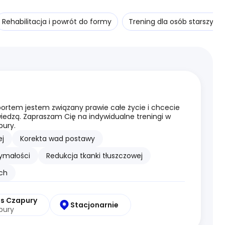
Rehabilitacja i powrót do formy
Trening dla osób starszych
portem jestem związany prawie całe życie i chcecie
wiedzą. Zapraszam Cię na indywidualne treningi w
pury.
j
Korekta wad postawy
zymałości
Redukcja tkanki tłuszczowej
ych
ms Czapury
Stacjonarnie
pury