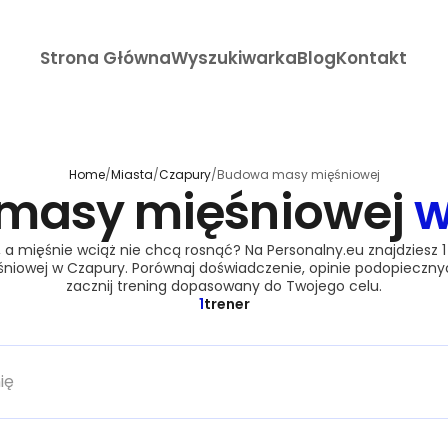
Strona Główna
Wyszukiwarka
Blog
Kontakt
Home
/
Miasta
/
Czapury
/
Budowa masy mięśniowej
masy mięśniowej
w
 a mięśnie wciąż nie chcą rosnąć? Na Personalny.eu znajdziesz 
iowej w Czapury. Porównaj doświadczenie, opinie podopiecznych
zacznij trening dopasowany do Twojego celu.
1
trener