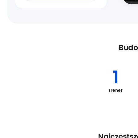
Budo
1
trener
Najczęsts