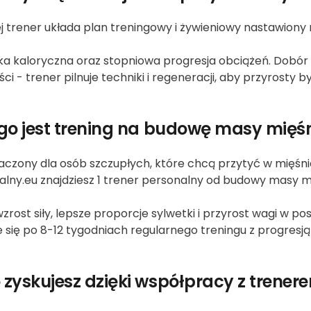
 trener układa plan treningowy i żywieniowy nastawiony n
 kaloryczna oraz stopniowa progresja obciążeń. Dobór ćw
i - trener pilnuje techniki i regeneracji, aby przyrosty b
go jest trening na budowę masy mięś
aczony dla osób szczupłych, które chcą przytyć w mięśn
onalny.eu znajdziesz 1 trener personalny od budowy masy
ost siły, lepsze proporcje sylwetki i przyrost wagi w pos
 się po 8-12 tygodniach regularnego treningu z progresją
 zyskujesz dzięki współpracy z trener