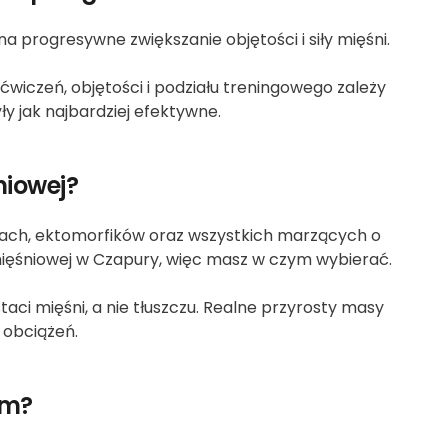
a progresywne zwiększanie objętości i siły mięśni.
iczeń, objętości i podziału treningowego zależy
yły jak najbardziej efektywne.
niowej?
iach, ektomorfików oraz wszystkich marzących o
 mięśniowej w Czapury, więc masz w czym wybierać.
taci mięśni, a nie tłuszczu. Realne przyrosty masy
 obciążeń.
em?