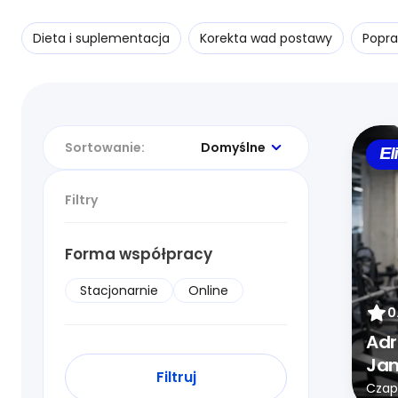
Dieta i suplementacja
Korekta wad postawy
Popra
Sortowanie:
Domyślne
El
Filtry
Forma współpracy
Stacjonarnie
Online
0
Adr
Jan
Filtruj
Czap