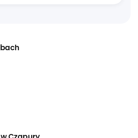
zbach
 w Czapury