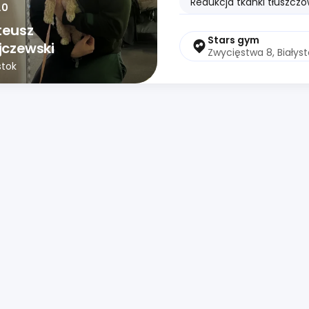
Redukcja tkanki tłuszczo
.0
teusz
Stars gym
jczewski
Zwycięstwa 8, Białyst
stok