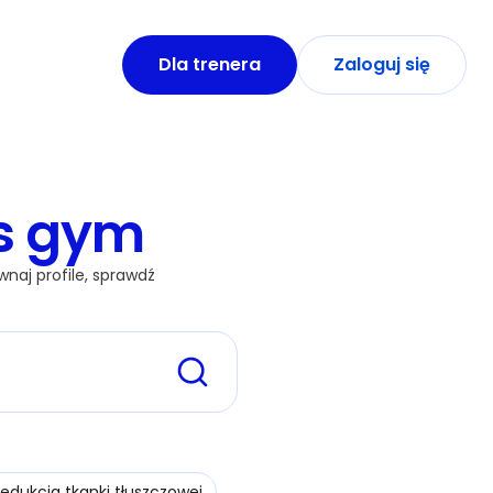
Dla trenera
Zaloguj się
s gym
naj profile, sprawdź 
edukcja tkanki tłuszczowej