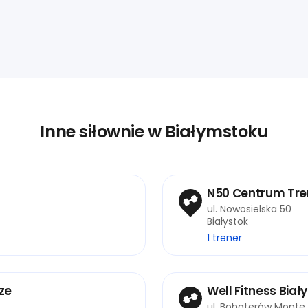
Inne siłownie w Białymstoku
N50 Centrum Tr
ul. Nowosielska 50
Białystok
1 trener
rze
Well Fitness Biał
ul. Bohaterów Monte 