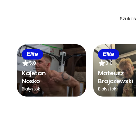
Szukas
Elite
Elite
5.0
0.0
Kajetan
Mateusz
Nosko
Brajczewski
Białystok
Białystok