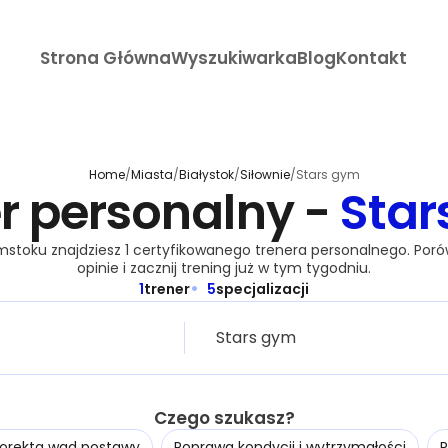
Strona Główna
Wyszukiwarka
Blog
Kontakt
Home
/
Miasta
/
Białystok
/
Siłownie
/
Stars gym
r personalny -
Star
stoku znajdziesz 1 certyfikowanego trenera personalnego. Porów
opinie i zacznij trening już w tym tygodniu.
1
trener
5
specjalizacji
Czego szukasz?
orekta wad postawy
Poprawa kondycji i wytrzymałości
R