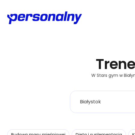
Trene
W Stars gym w Białym
Budowa masy mięśniowej
Dieta i suplementacja
K