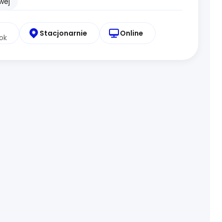
wej
Stacjonarnie
Online
ok