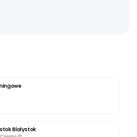
eningowe
ystok Bialystok
Cassino 10