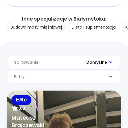
Inne specjalizacje w Białymstoku:
Budowa masy mięśniowej
Dieta i suplementacja
K
Sortowanie:
Domyślne
Filtry
Elite
0.0
Mateusz
Brajczewski