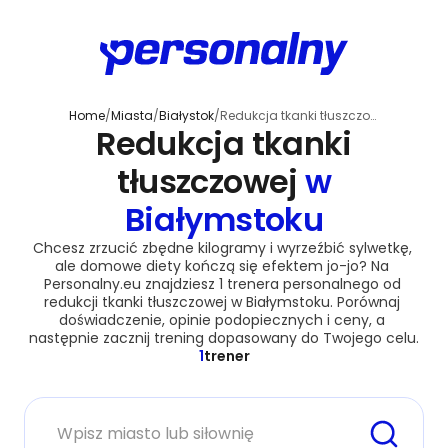
Home
/
Miasta
/
Białystok
/
Redukcja tkanki tłuszczowej
Redukcja tkanki
tłuszczowej
w
Białymstoku
Chcesz zrzucić zbędne kilogramy i wyrzeźbić sylwetkę, 
ale domowe diety kończą się efektem jo-jo? Na 
Personalny.eu znajdziesz 1 trenera personalnego od 
redukcji tkanki tłuszczowej w Białymstoku. Porównaj 
doświadczenie, opinie podopiecznych i ceny, a 
następnie zacznij trening dopasowany do Twojego celu.
1
trener
Miasto lub siłownia