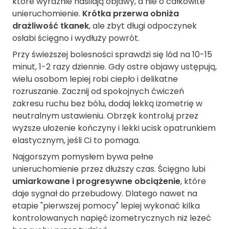
które wyraźnie nasilają objawy, a nie o całkowite
unieruchomienie.
Krótka przerwa obniża
drażliwość tkanek
, ale zbyt długi odpoczynek
osłabi ścięgno i wydłuży powrót.
Przy świeższej bolesności sprawdzi się lód na 10-15
minut, 1-2 razy dziennie. Gdy ostre objawy ustępują,
wielu osobom lepiej robi ciepło i delikatne
rozruszanie. Zacznij od spokojnych ćwiczeń
zakresu ruchu bez bólu, dodaj lekką izometrię w
neutralnym ustawieniu. Obrzęk kontroluj przez
wyższe ułożenie kończyny i lekki ucisk opatrunkiem
elastycznym, jeśli Ci to pomaga.
Najgorszym pomysłem bywa pełne
unieruchomienie przez dłuższy czas. Ścięgno lubi
umiarkowane i progresywne obciążenie
, które
daje sygnał do przebudowy. Dlatego nawet na
etapie "pierwszej pomocy" lepiej wykonać kilka
kontrolowanych napięć izometrycznych niż leżeć