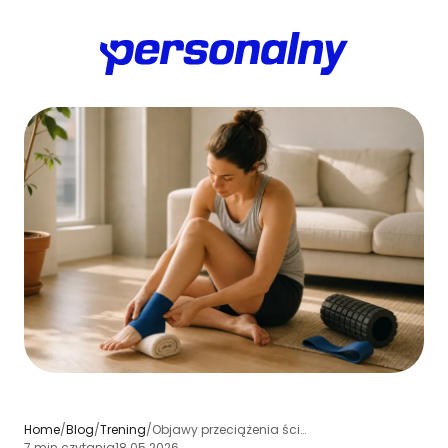
Home
/
Blog
/
Trening
/
Objawy przeciążenia ścięgna przy treningu: jak rozpoznać i co robić
7 min czytania
18.05.2026