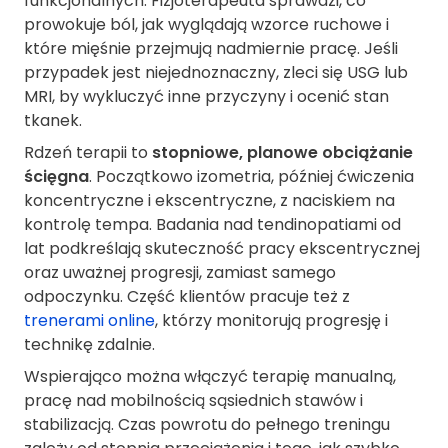
funkcjonalnych. Fizjoterapeuta sprawdzi, co
prowokuje ból, jak wyglądają wzorce ruchowe i
które mięśnie przejmują nadmiernie pracę. Jeśli
przypadek jest niejednoznaczny, zleci się USG lub
MRI, by wykluczyć inne przyczyny i ocenić stan
tkanek.
Rdzeń terapii to
stopniowe, planowe obciążanie
ścięgna
. Początkowo izometria, później ćwiczenia
koncentryczne i ekscentryczne, z naciskiem na
kontrolę tempa. Badania nad tendinopatiami od
lat podkreślają skuteczność pracy ekscentrycznej
oraz uważnej progresji, zamiast samego
odpoczynku. Część klientów pracuje też z
trenerami online
, którzy monitorują progresję i
technikę zdalnie.
Wspierająco można włączyć terapię manualną,
pracę nad mobilnością sąsiednich stawów i
stabilizacją. Czas powrotu do pełnego treningu