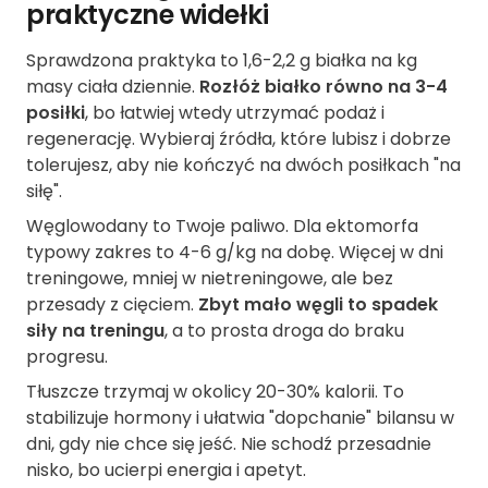
praktyczne widełki
Sprawdzona praktyka to 1,6-2,2 g białka na kg
masy ciała dziennie.
Rozłóż białko równo na 3-4
posiłki
, bo łatwiej wtedy utrzymać podaż i
regenerację. Wybieraj źródła, które lubisz i dobrze
tolerujesz, aby nie kończyć na dwóch posiłkach "na
siłę".
Węglowodany to Twoje paliwo. Dla ektomorfa
typowy zakres to 4-6 g/kg na dobę. Więcej w dni
treningowe, mniej w nietreningowe, ale bez
przesady z cięciem.
Zbyt mało węgli to spadek
siły na treningu
, a to prosta droga do braku
progresu.
Tłuszcze trzymaj w okolicy 20-30% kalorii. To
stabilizuje hormony i ułatwia "dopchanie" bilansu w
dni, gdy nie chce się jeść. Nie schodź przesadnie
nisko, bo ucierpi energia i apetyt.