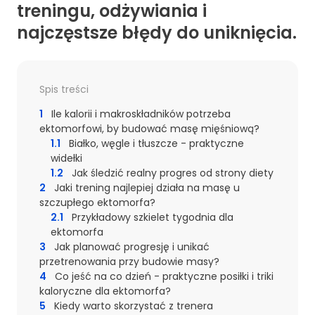
treningu, odżywiania i
najczęstsze błędy do uniknięcia.
Spis treści
1
Ile kalorii i makroskładników potrzeba
ektomorfowi, by budować masę mięśniową?
1.1
Białko, węgle i tłuszcze - praktyczne
widełki
1.2
Jak śledzić realny progres od strony diety
2
Jaki trening najlepiej działa na masę u
szczupłego ektomorfa?
2.1
Przykładowy szkielet tygodnia dla
ektomorfa
3
Jak planować progresję i unikać
przetrenowania przy budowie masy?
4
Co jeść na co dzień - praktyczne posiłki i triki
kaloryczne dla ektomorfa?
5
Kiedy warto skorzystać z trenera