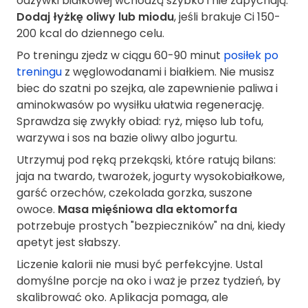
odżywki białkowej wchodzą szybko i nie zapychają.
Dodaj łyżkę oliwy lub miodu
, jeśli brakuje Ci 150-
200 kcal do dziennego celu.
Po treningu zjedz w ciągu 60-90 minut
posiłek po
treningu
z węglowodanami i białkiem. Nie musisz
biec do szatni po szejka, ale zapewnienie paliwa i
aminokwasów po wysiłku ułatwia regenerację.
Sprawdza się zwykły obiad: ryż, mięso lub tofu,
warzywa i sos na bazie oliwy albo jogurtu.
Utrzymuj pod ręką przekąski, które ratują bilans:
jaja na twardo, twarożek, jogurty wysokobiałkowe,
garść orzechów, czekolada gorzka, suszone
owoce.
Masa mięśniowa dla ektomorfa
potrzebuje prostych "bezpieczników" na dni, kiedy
apetyt jest słabszy.
Liczenie kalorii nie musi być perfekcyjne. Ustal
domyślne porcje na oko i waż je przez tydzień, by
skalibrować oko. Aplikacja pomaga, ale