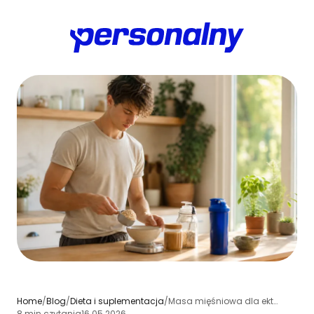
Home
/
Blog
/
Dieta i suplementacja
/
Masa mięśniowa dla ektomorfa - jak trenować i jeść, by zyskać mięśnie
8 min czytania
16.05.2026