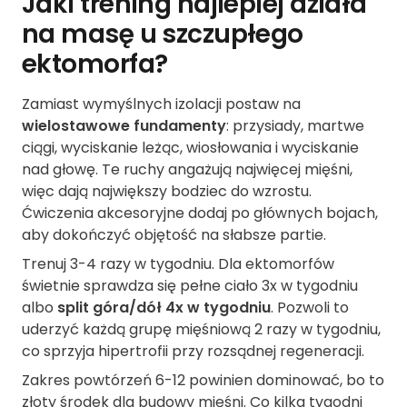
Jaki trening najlepiej działa
na masę u szczupłego
ektomorfa?
Zamiast wymyślnych izolacji postaw na
wielostawowe fundamenty
: przysiady, martwe
ciągi, wyciskanie leżąc, wiosłowania i wyciskanie
nad głowę. Te ruchy angażują najwięcej mięśni,
więc dają największy bodziec do wzrostu.
Ćwiczenia akcesoryjne dodaj po głównych bojach,
aby dokończyć objętość na słabsze partie.
Trenuj 3-4 razy w tygodniu. Dla ektomorfów
świetnie sprawdza się pełne ciało 3x w tygodniu
albo
split góra/dół 4x w tygodniu
. Pozwoli to
uderzyć każdą grupę mięśniową 2 razy w tygodniu,
co sprzyja hipertrofii przy rozsądnej regeneracji.
Zakres powtórzeń 6-12 powinien dominować, bo to
złoty środek dla budowy mięśni. Co kilka tygodni